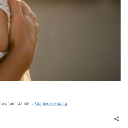
Prilagajanje
ate s tem, da ste …
Continue reading
travmi
–
nisi
zlomljen,