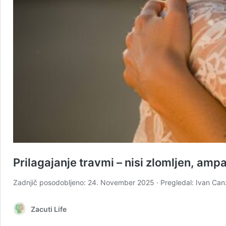
Prilagajanje travmi – nisi zlomljen, ampa
Zadnjič posodobljeno: 24. November 2025 · Pregledal: Ivan Canzek
Zacuti Life