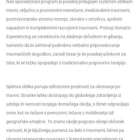
Naš specializirani program je posebej prilagojen različnim oblikam
travm, vključno s prometnimi nesrečami, medicinskimi travmami,
posttravmatsko stresno motnjo, zlorabo v otroštvu, spolnim
napadom in kompleksnimi razvojnimi travmami. Pristop Somatic
Experiencing se osredotoča na sledenje občutkom in gibanju,
namesto da bi zahteval podrobno verbalno pripovedovanje
travmatičnih dogodkov, zaradi česar je še posebej učinkovit za
tiste, ki se težko spopadajo s tradicionalno pogovorno terapijo.
Spletna oblika ponuja edinstvene prednosti za okrevanje po
travmi. Stranke lahko dostopajo do globokega zdravljenja iz
udobja in varnosti svojega domačega okolja, s čimer odpravljajo
ovire, kot so težave s prevozom, težave z mobilnostjo ali
geografske omejitve. To znano okolje pogosto okrepi občutek
varnosti, ki je ključnega pomena za delo s travmami, hkrati pa
ohranja terapevtsko povezavo z licenciranim specialistom za