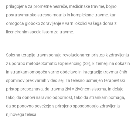
prilagojena za prometne nesreče, medicinske travme, bojno
posttravmatsko stresno motnjo in kompleksne travme, kar
omogoča globoko zdravljenje v varni okolici vašega doma z
licenciranim specialistom za travme.
Spletna terapija travm ponuja revolucionaren pristop k zdravljenju
z uporabo metode Somatic Experiencing (SE), ki temelji na dokazih
in strankam omogoča varno obdelavo in integracijo travmatičnih
spominov prek varnih video sej. Ta telesno usmerjen terapevtski
pristop prepoznava, da travma živi v živčnem sistemu, in deluje
tako, da obnovi naravno odpornost, tako da strankam pomaga,
da se ponovno povežejo s prirojeno sposobnostjo zdravljenja
njihovega telesa.