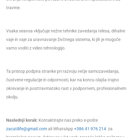
travme.
Vsaka seansa vključuje nežne tehnike zavedanja telesa, dihalne
vaje in vaje za uravnavanje živčnega sistema, ki jih je mogoče
varno voditi z video tehnologijo.
Ta pristop podpira stranke pri razvoju večje samozavedanja,
čustvene regulacije in odpornosti, kar na koncu olajša trajno
okrevanje in posttravmatsko rast v podpornem, profesionalnem
okolju.
Naslednji korak:
Kontaktirajte nas preko e-pošte
zacutilife@gmail.com
ali WhatsApp
+386 41 976 214
za