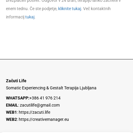
brezplačen posvet. Odgovor v 24 urah, terapijo lahko začnete v
enem tednu. Če ste podjetje,
kliknite tukaj
. Več kontaktnih
informacij
tukaj
.
Začuti Life
Somatic Experiencing & Gestalt Terapija Ljubljana
WHATSAPP:
+386 41 976 214
EMAIL
:
zacutilife@gmail.com
WEB1
:
https://zacuti.life
WEB2
:
https://creativemanager.eu