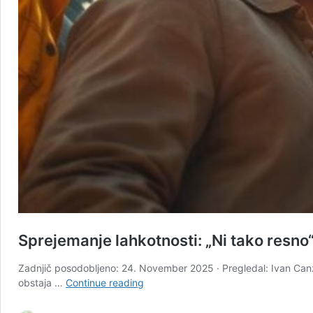
Sprejemanje lahkotnosti: „Ni tako resno
Zadnjič posodobljeno: 24. November 2025 · Pregledal: Ivan Canzek
Sprejemanje
obstaja …
Continue reading
lahkotnosti:
„Ni