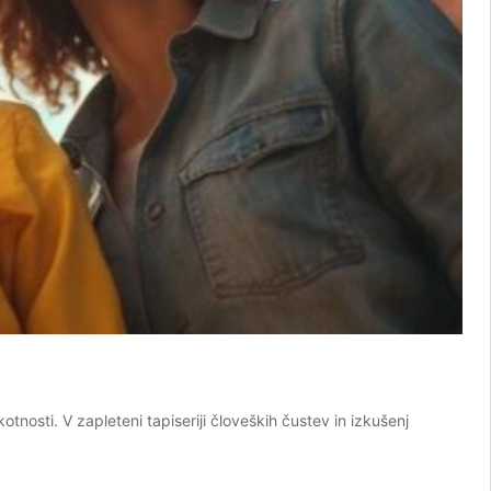
osti. V zapleteni tapiseriji človeških čustev in izkušenj