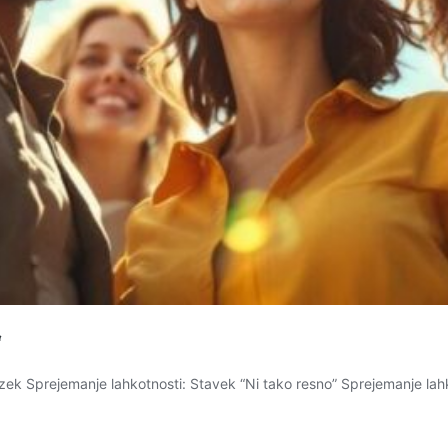
“
 Sprejemanje lahkotnosti: Stavek “Ni tako resno” Sprejemanje lahkotn