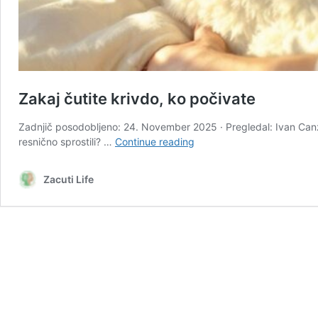
Zakaj čutite krivdo, ko počivate
Zadnjič posodobljeno: 24. November 2025 · Pregledal: Ivan Canz
Zakaj
resnično sprostili? …
Continue reading
čutite
krivdo,
Zacuti Life
ko
počivate