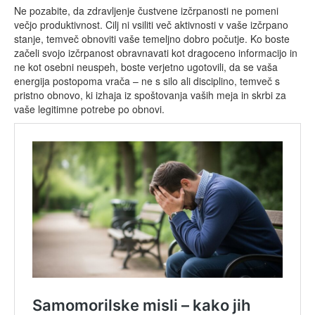
Ne pozabite, da zdravljenje čustvene izčrpanosti ne pomeni
večjo produktivnost. Cilj ni vsiliti več aktivnosti v vaše izčrpano
stanje, temveč obnoviti vaše temeljno dobro počutje. Ko boste
začeli svojo izčrpanost obravnavati kot dragoceno informacijo in
ne kot osebni neuspeh, boste verjetno ugotovili, da se vaša
energija postopoma vrača – ne s silo ali disciplino, temveč s
pristno obnovo, ki izhaja iz spoštovanja vaših meja in skrbi za
vaše legitimne potrebe po obnovi.