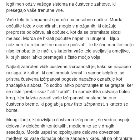
legitimen odziv vašega sistema na čustvene zahteve, ki
presegajo vaše trenutne vire.
Vaše telo to izčrpanost sporoča na posebne načine. Morda
občutite težo v okončinah, meglo v možganih, ki otežuje
preproste odločitve, ali občutek, kot da se premikate skozi
melaso. Morda se hkrati počutite napeti in utrujeni – kljub
neizmerni utrujenosti ne morete počivati. Te fizične manifestacije
niso lenoba; to je način, s katerim vaše telo uveljavlja omejitve,
ki bi jih sicer lahko premagali s čisto močjo volje.
Najbolj zahrbten vidik čustvene izčrpanosti je, kako se napačno
razlaga. V kulturi, ki ceni produktivnost in samodisciplino, se
pristna čustvena izčrpanost pogosto napačno označuje kot
značajska slabost. To sodbo lahko ponotranjite in se grajate, ker
se niste “prebili skozi” ali “zbrali”. Ta samokritika ustvarja boleč
krog, kjer krivda zaradi vaše izčrpanosti postane še eno
čustveno breme, ki poglablja prav tisto izčrpanost, s katero se
borite.
Mnogi ljudje, ki doživljajo čustveno izčrpanost, še vedno uspejo
delovati v določenih kontekstih, medtem ko se v drugih
sesedajo. Morda uspešno izpolnjujete delovne obveznosti,
medtem ko vaše domače okolje zapade v kaos, ali pa ohranjate