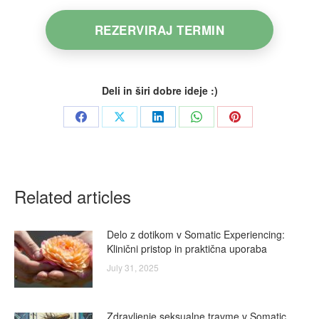
REZERVIRAJ TERMIN
Deli in širi dobre ideje :)
Share
Share
Share
Share
Share
on
on
on
on
on
Facebook
X
LinkedIn
WhatsApp
Pinterest
Related articles
Delo z dotikom v Somatic Experiencing:
Klinični pristop in praktična uporaba
July 31, 2025
Zdravljenje seksualne travme v Somatic