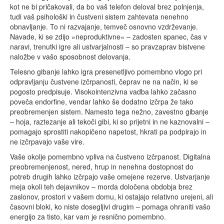
kot ne bi pričakovali, da bo vaš telefon deloval brez polnjenja,
tudi vaš psihološki in čustveni sistem zahtevata nenehno
obnavljanje. To ni razvajanje, temveč osnovno vzdrževanje.
Navade, ki se zdijo »neproduktivne« – zadosten spanec, čas v
naravi, trenutki igre ali ustvarjalnosti – so pravzaprav bistvene
naložbe v vašo sposobnost delovanja.
Telesno gibanje lahko igra presenetljivo pomembno vlogo pri
odpravljanju čustvene izčrpanosti, čeprav ne na način, ki se
pogosto predpisuje. Visokointenzivna vadba lahko začasno
poveča endorfine, vendar lahko še dodatno izčrpa že tako
preobremenjen sistem. Namesto tega nežno, zavestno gibanje
– hoja, raztezanje ali tekoči gibi, ki so prijetni in ne kaznovalni –
pomagajo sprostiti nakopičeno napetost, hkrati pa podpirajo in
ne izčrpavajo vaše vire.
Vaše okolje pomembno vpliva na čustveno izčrpanost. Digitalna
preobremenjenost, nered, hrup in nenehna dostopnost do
potreb drugih lahko izčrpajo vaše omejene rezerve. Ustvarjanje
meja okoli teh dejavnikov – morda določena obdobja brez
zaslonov, prostori v vašem domu, ki ostajajo relativno urejeni, ali
časovni bloki, ko niste dosegljivi drugim – pomaga ohraniti vašo
energijo za tisto, kar vam je resnično pomembno.