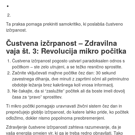
Ta praksa pomaga prekiniti samokritiko, ki poslabša čustveno
izčrpanost.
Čustvena izčrpanost – Zdravilna
vaja št. 3: Revolucija mikro počitka
Čustvena izčrpanost pogosto ustvari paradoksalen odnos s
počitkom – ste zelo utrujeni, a se težko resnično sprostite.
Začnite vključevati majhne počitke čez dan: 30 sekund
zavestnega dihanja, dve minuti z zaprtimi očmi ali petminutno
obdobje ležanja brez kakršnega koli vnosa informacij.
Ne čakajte, da si “zaslužite” počitek ali da boste imeli dovolj
časa za “pravo” sprostitev.
Ti mikro počitki pomagajo uravnavati živčni sistem čez dan in
preprečujejo globljo izčrpanost, do katere lahko pride, ko počitek
odložimo, dokler nismo popolnoma preobremenjeni.
Zdravljenje čustvene izčrpanosti zahteva razumevanje, da je
vaša energija omejen vir, ki ga je treba redno obnavljati. Tako