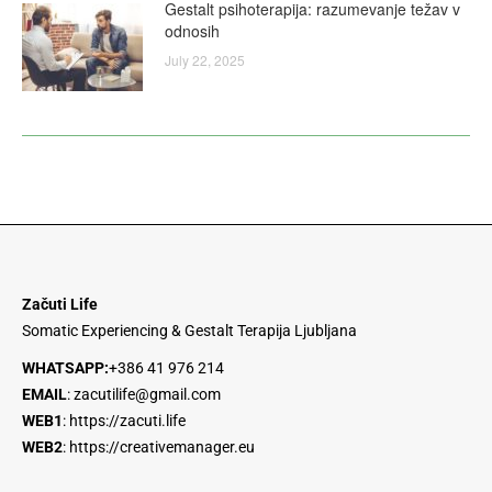
Gestalt psihoterapija: razumevanje težav v
odnosih
July 22, 2025
Začuti Life
Somatic Experiencing & Gestalt Terapija Ljubljana
WHATSAPP:
+386 41 976 214
EMAIL
:
zacutilife@gmail.com
WEB1
:
https://zacuti.life
WEB2
:
https://creativemanager.eu