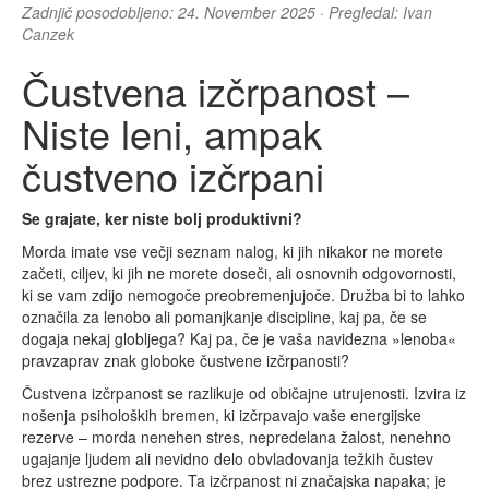
Zadnjič posodobljeno: 24. November 2025 · Pregledal: Ivan
Canzek
Čustvena izčrpanost –
Niste leni, ampak
čustveno izčrpani
Se grajate, ker niste bolj produktivni?
Morda imate vse večji seznam nalog, ki jih nikakor ne morete
začeti, ciljev, ki jih ne morete doseči, ali osnovnih odgovornosti,
ki se vam zdijo nemogoče preobremenjujoče. Družba bi to lahko
označila za lenobo ali pomanjkanje discipline, kaj pa, če se
dogaja nekaj globljega? Kaj pa, če je vaša navidezna »lenoba«
pravzaprav znak globoke čustvene izčrpanosti?
Čustvena izčrpanost se razlikuje od običajne utrujenosti. Izvira iz
nošenja psiholoških bremen, ki izčrpavajo vaše energijske
rezerve – morda nenehen stres, nepredelana žalost, nenehno
ugajanje ljudem ali nevidno delo obvladovanja težkih čustev
brez ustrezne podpore. Ta izčrpanost ni značajska napaka; je