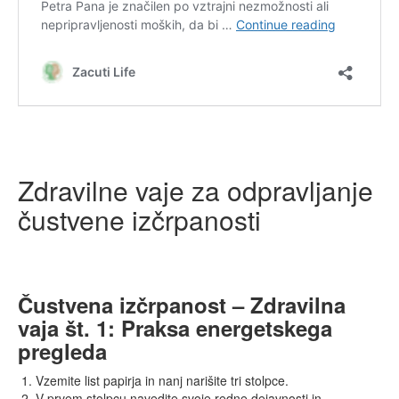
Zdravilne vaje za odpravljanje
čustvene izčrpanosti
Čustvena izčrpanost – Zdravilna
vaja št. 1: Praksa energetskega
pregleda
Vzemite list papirja in nanj narišite tri stolpce.
V prvem stolpcu navedite svoje redne dejavnosti in