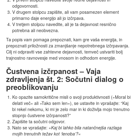
odgovornosti.
V drugem stolpcu zapišite, ali vam posamezen element
primarno daje energijo ali jo izčrpava.
V tretjem stolpcu navedite, ali je ta dejavnost resnično
potrebna ali neobvezna.
Ta popis vam pomaga prepoznati, kam gre vaša energija, in
prepoznati priložnosti za zmanjšanje nepotrebnega izčrpavanja.
Cilj ni odpraviti vse zahtevne dejavnosti, temveč ustvariti bolj
trajnostno ravnovesje med vnosom in odhodom energije.
Čustvena izčrpanost – Vaja
zdravljenja št. 2: Sočutni dialog o
preoblikovanju
Ko opazite samokritične misli o svoji produktivnosti (»Moral bi
delati več« ali »Tako sem len«), se ustavite in vprašajte: “Kaj
bi rekel nekomu, ki mi je zelo mar in ki doživlja mojo trenutno
stopnjo čustvene izčrpanosti?”
Zapišite ta sočutni odgovor.
Nato se vprašajte:
»Kaj bi lahko bila natančnejša razlaga
mojih trenutnih težav kot ‘lenoba’?«