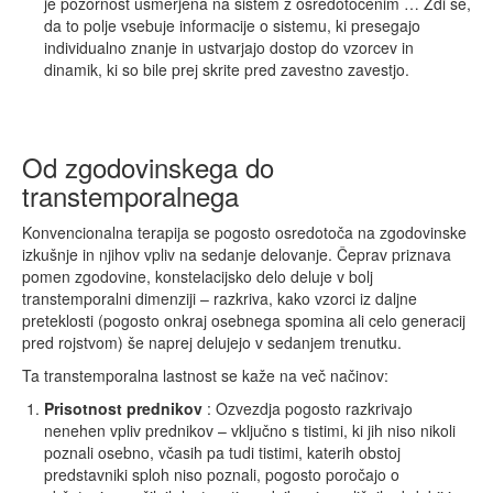
je pozornost usmerjena na sistem z osredotočenim … Zdi se,
da to polje vsebuje informacije o sistemu, ki presegajo
individualno znanje in ustvarjajo dostop do vzorcev in
dinamik, ki so bile prej skrite pred zavestno zavestjo.
Od zgodovinskega do
transtemporalnega
Konvencionalna terapija se pogosto osredotoča na zgodovinske
izkušnje in njihov vpliv na sedanje delovanje. Čeprav priznava
pomen zgodovine, konstelacijsko delo deluje v bolj
transtemporalni dimenziji – razkriva, kako vzorci iz daljne
preteklosti (pogosto onkraj osebnega spomina ali celo generacij
pred rojstvom) še naprej delujejo v sedanjem trenutku.
Ta transtemporalna lastnost se kaže na več načinov:
Prisotnost
prednikov
: Ozvezdja pogosto razkrivajo
nenehen vpliv prednikov – vključno s tistimi, ki jih niso nikoli
poznali osebno, včasih pa tudi tistimi, katerih obstoj
predstavniki sploh niso poznali, pogosto poročajo o