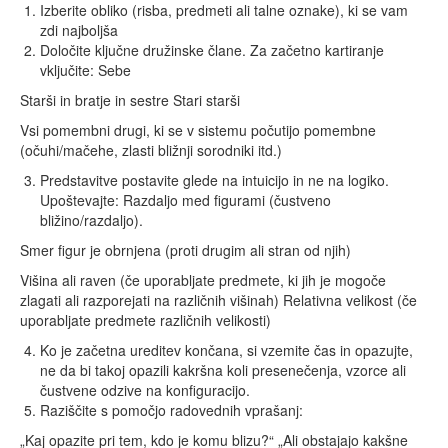
Izberite obliko (risba, predmeti ali talne oznake), ki se vam
zdi najboljša
Določite ključne družinske člane. Za začetno kartiranje
vključite: Sebe
Starši in bratje in sestre Stari starši
Vsi pomembni drugi, ki se v sistemu počutijo pomembne
(očuhi/mačehe, zlasti bližnji sorodniki itd.)
Predstavitve postavite glede na intuicijo in ne na logiko.
Upoštevajte: Razdaljo med figurami (čustveno
bližino/razdaljo).
Smer figur je obrnjena (proti drugim ali stran od njih)
Višina ali raven (če uporabljate predmete, ki jih je mogoče
zlagati ali razporejati na različnih višinah) Relativna velikost (če
uporabljate predmete različnih velikosti)
Ko je začetna ureditev končana, si vzemite čas in opazujte,
ne da bi takoj opazili kakršna koli presenečenja, vzorce ali
čustvene odzive na konfiguracijo.
Raziščite s pomočjo radovednih vprašanj:
„Kaj opazite pri tem, kdo je komu blizu?“ „Ali obstajajo kakšne