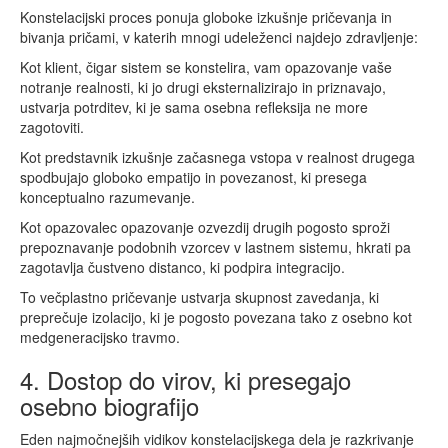
Konstelacijski proces ponuja globoke izkušnje pričevanja in
bivanja pričami, v katerih mnogi udeleženci najdejo zdravljenje:
Kot klient, čigar sistem se konstelira, vam opazovanje vaše
notranje realnosti, ki jo drugi eksternalizirajo in priznavajo,
ustvarja potrditev, ki je sama osebna refleksija ne more
zagotoviti.
Kot predstavnik izkušnje začasnega vstopa v realnost drugega
spodbujajo globoko empatijo in povezanost, ki presega
konceptualno razumevanje.
Kot opazovalec opazovanje ozvezdij drugih pogosto sproži
prepoznavanje podobnih vzorcev v lastnem sistemu, hkrati pa
zagotavlja čustveno distanco, ki podpira integracijo.
To večplastno pričevanje ustvarja skupnost zavedanja, ki
preprečuje izolacijo, ki je pogosto povezana tako z osebno kot
medgeneracijsko travmo.
4. Dostop do virov, ki presegajo
osebno biografijo
Eden najmočnejših vidikov konstelacijskega dela je razkrivanje