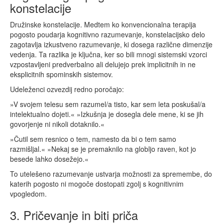
konstelacije
Družinske konstelacije. Medtem ko konvencionalna terapija
pogosto poudarja kognitivno razumevanje, konstelacijsko delo
zagotavlja izkustveno razumevanje, ki dosega različne dimenzije
vedenja. Ta razlika je ključna, ker so bili mnogi sistemski vzorci
vzpostavljeni predverbalno ali delujejo prek implicitnih in ne
eksplicitnih spominskih sistemov.
Udeleženci ozvezdij redno poročajo:
»V svojem telesu sem razumel/a tisto, kar sem leta poskušal/a
intelektualno dojeti.« »Izkušnja je dosegla dele mene, ki se jih
govorjenje ni nikoli dotaknilo.«
»Čutil sem resnico o tem, namesto da bi o tem samo
razmišljal.« »Nekaj se je premaknilo na globljo raven, kot jo
besede lahko dosežejo.«
To utelešeno razumevanje ustvarja možnosti za spremembe, do
katerih pogosto ni mogoče dostopati zgolj s kognitivnim
vpogledom.
3. Pričevanje in biti priča