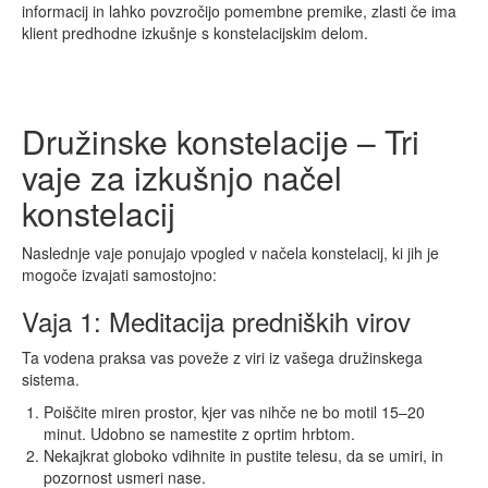
informacij in lahko povzročijo pomembne premike, zlasti če ima
klient predhodne izkušnje s konstelacijskim delom.
Družinske konstelacije – Tri
vaje za izkušnjo načel
konstelacij
Naslednje vaje ponujajo vpogled v načela konstelacij, ki jih je
mogoče izvajati samostojno:
Vaja 1: Meditacija predniških virov
Ta vodena praksa vas poveže z viri iz vašega družinskega
sistema.
Poiščite miren prostor, kjer vas nihče ne bo motil 15–20
minut. Udobno se namestite z oprtim hrbtom.
Nekajkrat globoko vdihnite in pustite telesu, da se umiri, in
pozornost usmeri nase.