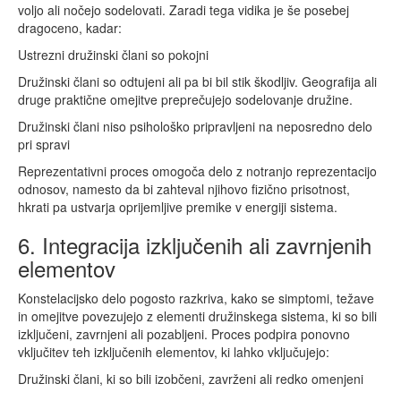
voljo ali nočejo sodelovati. Zaradi tega vidika je še posebej
dragoceno, kadar:
Ustrezni družinski člani so pokojni
Družinski člani so odtujeni ali pa bi bil stik škodljiv. Geografija ali
druge praktične omejitve preprečujejo sodelovanje družine.
Družinski člani niso psihološko pripravljeni na neposredno delo
pri spravi
Reprezentativni proces omogoča delo z notranjo reprezentacijo
odnosov, namesto da bi zahteval njihovo fizično prisotnost,
hkrati pa ustvarja oprijemljive premike v energiji sistema.
6. Integracija izključenih ali zavrnjenih
elementov
Konstelacijsko delo pogosto razkriva, kako se simptomi, težave
in omejitve povezujejo z elementi družinskega sistema, ki so bili
izključeni, zavrnjeni ali pozabljeni. Proces podpira ponovno
vključitev teh izključenih elementov, ki lahko vključujejo:
Družinski člani, ki so bili izobčeni, zavrženi ali redko omenjeni