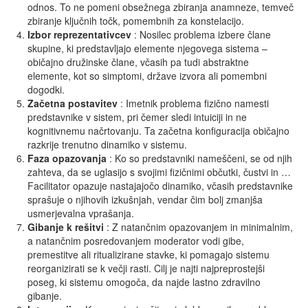
odnos. To ne pomeni obsežnega zbiranja anamneze, temveč
zbiranje ključnih točk, pomembnih za konstelacijo.
Izbor reprezentativcev
: Nosilec problema izbere člane
skupine, ki predstavljajo elemente njegovega sistema –
običajno družinske člane, včasih pa tudi abstraktne
elemente, kot so simptomi, države izvora ali pomembni
dogodki.
Začetna
postavitev
: Imetnik problema fizično namesti
predstavnike v sistem, pri čemer sledi intuiciji in ne
kognitivnemu načrtovanju. Ta začetna konfiguracija običajno
razkrije trenutno dinamiko v sistemu.
Faza opazovanja
: Ko so predstavniki nameščeni, se od njih
zahteva, da se uglasijo s svojimi fizičnimi občutki, čustvi in …
Facilitator opazuje nastajajočo dinamiko, včasih predstavnike
sprašuje o njihovih izkušnjah, vendar čim bolj zmanjša
usmerjevalna vprašanja.
Gibanje
k
rešitvi
: Z natančnim opazovanjem in minimalnim,
a natančnim posredovanjem moderator vodi gibe,
premestitve ali ritualizirane stavke, ki pomagajo sistemu
reorganizirati se k večji rasti. Cilj je najti najpreprostejši
poseg, ki sistemu omogoča, da najde lastno zdravilno
gibanje.