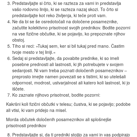
Predstavljajte si črto, ki se razteza za vami in predstavlja
vašo rodovno linijo, ki se razteza nazaj skozi. To črto si
predstavljajte kot reko življenja, ki teče proti vam.
Ne da bi se še osredotočali na določene posameznike,
začutite kolektivno prisotnost svojih prednikov. Bodite pozorni
na vse fizične občutke, ki se pojavijo, ko prepoznate njihov
obstoj.
Tiho si reci: »Tukaj sem, ker si bil tukaj pred mano. Častim
tvoje mesto v tej liniji.«
Sedaj si predstavljajte, da povabite prednike, ki so imeli
posebne prednosti ali lastnosti, ki jih potrebujete v svojem
sedanjosti. Ni vam treba poznati določenih posameznikov –
preprosto imejte namen povezati se s tistimi, ki so utelešali
odpornost, modrost, ustvarjalnost ali katero koli lastnost, ki jo
iščete.
Ko zaznate njihovo prisotnost, bodite pozorni:
Kakršni koli fizični občutki v telesu; čustva, ki se pojavijo; podobe
ali vtisi, ki vam pridejo na misel.
Morda občutek določenih posameznikov ali splošnejše
prisotnosti prednikov
Predstavljajte si, da ti predniki stojijo za vami in vas podpirajo