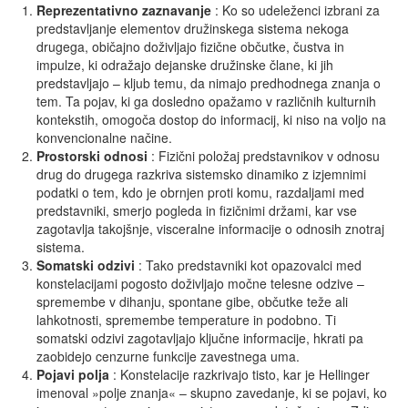
Reprezentativno
zaznavanje
: Ko so udeleženci izbrani za
predstavljanje elementov družinskega sistema nekoga
drugega, običajno doživljajo fizične občutke, čustva in
impulze, ki odražajo dejanske družinske člane, ki jih
predstavljajo – kljub temu, da nimajo predhodnega znanja o
tem. Ta pojav, ki ga dosledno opažamo v različnih kulturnih
kontekstih, omogoča dostop do informacij, ki niso na voljo na
konvencionalne načine.
Prostorski
odnosi
: Fizični položaj predstavnikov v odnosu
drug do drugega razkriva sistemsko dinamiko z izjemnimi
podatki o tem, kdo je obrnjen proti komu, razdaljami med
predstavniki, smerjo pogleda in fizičnimi držami, kar vse
zagotavlja takojšnje, visceralne informacije o odnosih znotraj
sistema.
Somatski odzivi
: Tako predstavniki kot opazovalci med
konstelacijami pogosto doživljajo močne telesne odzive –
spremembe v dihanju, spontane gibe, občutke teže ali
lahkotnosti, spremembe temperature in podobno. Ti
somatski odzivi zagotavljajo ključne informacije, hkrati pa
zaobidejo cenzurne funkcije zavestnega uma.
Pojavi
polja
: Konstelacije razkrivajo tisto, kar je Hellinger
imenoval »polje znanja« – skupno zavedanje, ki se pojavi, ko