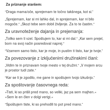
Za
priznanje
staršem:
“Draga mama/oče, sprejemam te točno takšnega, kot si.”
„Sprejemam, kar si mi lahko dal, in sprejemam, kar ni bilo
mogoče.“ „Skozi tebe sem dobil življenje. Za to te častim.“
Za uravnoteženje dajanja in prejemanja:
„Toliko sem ti vzel. Spoštujem to, kar si mi dal.“ „Kar sem prejel,
bom na svoj način posredoval naprej.“
“Vzamem samo tisto, kar je moje, in pustim ti tisto, kar je tvoje.”
Za povezovanje z izključenimi družinskimi člani:
„Vidim te in priznavam tvoje mesto v tej družini.“ „V mojem srcu
je prostor tudi zate.“
“Kar se ti je zgodilo, me gane in spoštujem tvojo izkušnjo.”
Za spoštovanje časovnega reda:
»Tisti, ki so prišli pred mano, so veliki, jaz pa sem majhen.«
»Sem le en člen v dolgi verigi.«
“Spoštujem tiste, ki so prehodili to pot pred mano.”