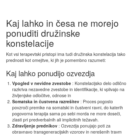
Kaj lahko in česa ne morejo
ponuditi družinske
konstelacije
Kot vsi terapevtski pristopi ima tudi družinska konstelacija tako
prednosti kot omejitve, ki jih je pomembno razumeti:
Kaj lahko ponudijo ozvezdja
Vpogled
v
nevidne
zvestobe
: Konstelacijsko delo odlično
razkriva nezavedne zvestobe in identifikacije, ki vplivajo na
življenjske odločitve, odnose in
Somatska in čustvena razrešitev
: Proces pogosto
povzroči premike na somatski in čustveni ravni, do katerih
pogovorna terapija sama po sebi morda ne more doseči,
zlasti pri predverbalnih ali implicitnih težavah.
Zdravljenje prednikov
: Ozvezdja ponujajo poti za
obravnavo transgeneracijskih vzorcev in nerešenih travm