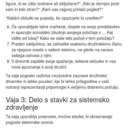
figure, ki se zdijo izolirane ali izključene?“ „Kdo je obrnjen proti
vam in kdo stran?“ „Kam vas najprej privlači pogled?“
“Kakšni občutki se pojavijo, ko opazujete to ureditev?”
Če uporabljate talne markerje, stopite na svojo predstavitev
in opazujte somatsko izkušnjo svojega položaja v … Kaj
vidite od tukaj? Kako se vaše telo počuti v tem položaju?
Preden zaključimo, se zahvalite vsakemu družinskemu članu
za njegovo mesto v vašem sistemu, ne glede na naravo
vašega odnosa z njim.
V dnevnik zapišite svoja opažanja, telesne občutke in vsa
nova spoznanja o svoji družini
Ta vaja pogosto razkriva nezavedne zaznave družinske
dinamike in lahko poudari, kje bi lahko prilagoditve v vaši
notranji reprezentaciji pripomogle k večjemu dobremu počutju.
Vaja 3: Delo s stavki za sistemsko
zdravljenje
Ta vaja uporablja preproste, močne stavke, ki obravnavajo
pogoste sistemske vzorce.