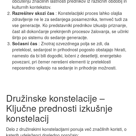
občutenju značilnih lastnosti prednikov iz različnih obdobij in
kulturnih kontekstov.
Razrešitev
skozi
čas
: Konstelacijski proces lahko olajša
zdravljenje ne le za sedanjega posameznika, temveč tudi za
vse generacije. Ko predstavniki prednikov izkusijo priznanje,
čast ali dokončanje prekinjenih procesov žalovanja, se učinki
širijo po sistemu do sedanje generacije.
Sočasni
čas
: Znotraj ozvezdnega polja se zdi, da
preteklost, sedanjost in prihodnost pogosto obstajajo hkrati,
namesto da bi bili dogodki, ločeni z desetletji, energetsko
povezani, pri čemer nerešeni elementi iz preteklosti
neposredno vplivajo na sedanje in prihodnje možnosti.
Družinske konstelacije –
Ključne prednosti izkušnje
konstelacij
Delo z družinskimi konstelacijami ponuja več značilnih koristi, o
katerih udeleženci dosledno poročajo: