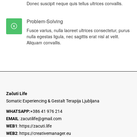
Donec suscipit neque quis tellus ultrices convallis.
Problem-Solving
Fusce varius, nulla laoreet ultrices consectetur, purus
nulla egestas ligula, nec sagittis erat nisl at velit.
Aliquam convallis.
Začuti Life
Somatic Experiencing & Gestalt Terapija Ljubljana
WHATSAPP:
+386 41 976 214
EMAIL
:
zacutilife@gmail.com
WEB1
:
https://zacuti.life
WEB2
:
https://creativemanager.eu