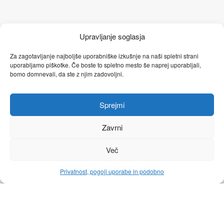
Upravljanje soglasja
Za zagotavljanje najboljše uporabniške izkušnje na naši spletni strani
Instagram
YouTube
Facebook stran
uporabljamo piškotke. Če boste to spletno mesto še naprej uporabljali,
bomo domnevali, da ste z njim zadovoljni.
Linkedin
Facebook profil
Sprejmi
SOMATIC EXPERIENCING
Zavrni
GESTALT TERAPIJA
Več
YOUTUBE KANAL
Privatnost, pogoji uporabe in podobno
POGOJI POSLOVANJA
Ⓒ Zacuti.Life, 2026. Vse pravice pridržane.