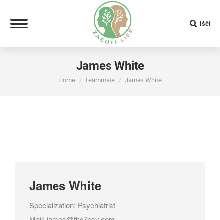
Search:
Išči
James White
You are here:
Home
Teammate
James White
James White
Specialization: Psychiatrist
Mail:
james@the7psy.com