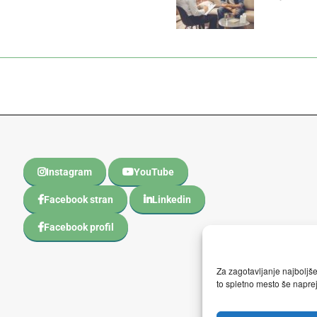
Instagram
YouTube
Facebook stran
Linkedin
Facebook profil
Za zagotavljanje najboljš
to spletno mesto še naprej