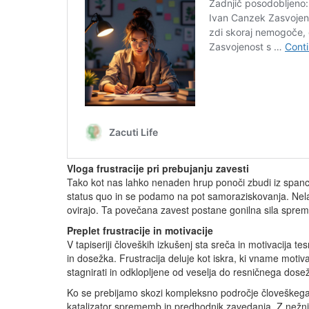
Vloga frustracije pri prebujanju zavesti
Tako kot nas lahko nenaden hrup ponoči zbudi iz spanca,
status quo in se podamo na pot samoraziskovanja. Nela
ovirajo. Ta povečana zavest postane gonilna sila spreme
Preplet frustracije in motivacije
V tapiseriji človeških izkušenj sta sreča in motivacija t
in dosežka. Frustracija deluje kot iskra, ki vname motiva
stagnirati in odklopljene od veselja do resničnega dose
Ko se prebijamo skozi kompleksno področje človeškega obs
katalizator sprememb in predhodnik zavedanja. Z nežni