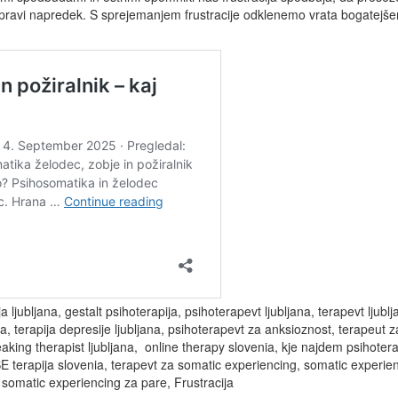
 le pravi napredek. S sprejemanjem frustracije odklenemo vrata bogatej
a ljubljana, gestalt psihoterapija, psihoterapevt ljubljana, terapevt ljubl
ana, terapija depresije ljubljana, psihoterapevt za anksioznost, terapeut
eaking therapist ljubljana, online therapy slovenia, kje najdem psihotera
SE terapija slovenia, terapevt za somatic experiencing, somatic experien
 somatic experiencing za pare, Frustracija