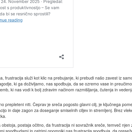
 frustracija služi kot klic na prebujanje, ki prebudi našo zavest iz sam
godje, ki ga doživljamo, nas spodbuja, da se ozremo vase in preučimo 
mb, ki nas vodi k bolj zdravim načinom razmišljanja, čutenja in vedenj
esno prepleteni niti. Čeprav je sreča pogosto glavni cilj, je ključnega p
cijo in daje zagon za doseganje smiselnih ciljev in stremljenj. Brez vleke
žka.
toja, postaja očitno, da frustracija ni sovražnik sreče, temveč njen zv
mi spodbudami in ostrimi opomniki nas frustracija spodbuja, da pres