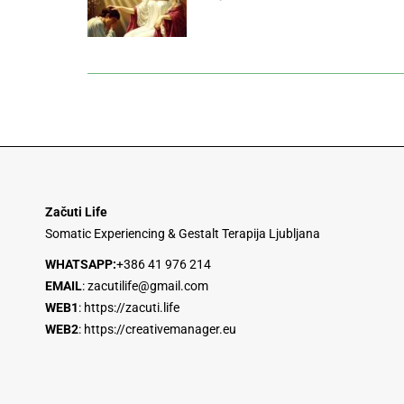
Začuti Life
Somatic Experiencing & Gestalt Terapija Ljubljana
WHATSAPP:
+386 41 976 214
EMAIL
:
zacutilife@gmail.com
WEB1
:
https://zacuti.life
WEB2
:
https://creativemanager.eu