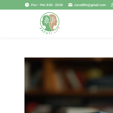
Pon – Pet: 8:00 - 20:00
zacutilife@gmail.com