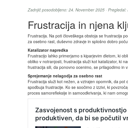
Zadnjič posodobljeno: 24. November 2025 · Pregledal:
Frustracija in njena kl
Frustracija. Na poti človeškega obstoja se frustracija p
za osebno rast, duševno zdravje in splošno dobro počutje
Katalizator napredka
Frustracijo lahko primerjamo s kiparjevim dletom, ki obl
obliko v notranjosti, frustracija služi kot katalizator, k
frustracija sili, da ponovno ocenimo, se prilagodimo in
Sprejemanje nelagodja za osebno rast
Frustracija služi kot nežen, a vztrajen opomnik, da pot
spodbuja frustracije. Ko se soočimo z izzivi, ki povzročaj
proces samorefleksije in samoodkrivanja, ki nam omogoč