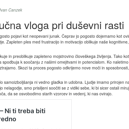
 Ivan Canzek
jučna vloga pri duševni rasti
ogosto pojavi kot neopevani junak. Čeprav jo pogosto dojemamo kot oviro
. Zapleten ples med frustracijo in motivacijo oblikuje naše kognitivne, 
ikuje in preoblikuje zapleteno mojstrovino človeškega življenja. Tako ko
i nas spodbuja k soočanju z našimi omejitvami in potencialom. Ko naletimo n
 vztrajamo. Skozi ta proces pogosto odkrijemo nove moči in sposobnosti,
 do samoizboljšanja ni vedno gladka in udobna. Ljudje imamo prirojen n
o nelagodje, smo prisiljeni soočiti se z vidiki sebe, ki bi sicer ostali mi
a, da se osvobodimo starih vzorcev in vedenj, ki nas ovirajo.