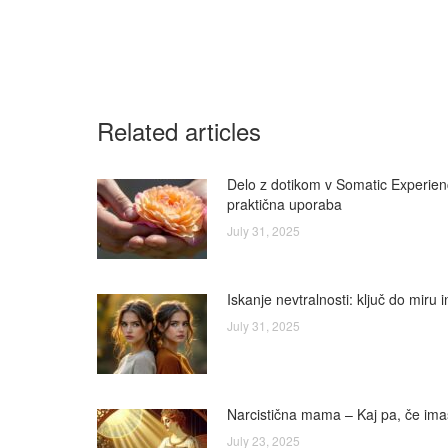
Related articles
Delo z dotikom v Somatic Experienci
praktična uporaba
July 31, 2025
Iskanje nevtralnosti: ključ do miru 
July 31, 2025
Narcistična mama – Kaj pa, če im
July 23, 2025