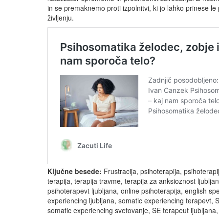
in se premaknemo proti izpolnitvi, ki jo lahko prinese
življenju.
Ključne besede:
Frustracija, psihoterapija, psihoterapij
terapija, terapija travme, terapija za anksioznost ljublj
psihoterapevt ljubljana, online psihoterapija, english sp
experiencing ljubljana, somatic experiencing terapevt, 
somatic experiencing svetovanje, SE terapeut ljubljana,