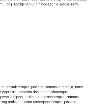
šemu, bolj izpolnjenemu in navsezadnje srečnejšemu
jana, gestalt terapija ljubljana, somatska terapija, narm
 za depresijo, cenovno dostopna psihoterapija,
pevta ljubljana, koliko stane psihoterapija, somatic
cing praksa, telesno-usmerjena terapija ljubljana,