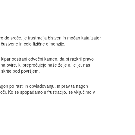
 do sreče, je frustracija bistven in močan katalizator
čustvene in celo fizične dimenzije.
t kipar odstrani odvečni kamen, da bi razkril pravo
a ovire, ki preprečujejo naše želje ali cilje, nas
 skrite pod površjem.
agon po rasti in obvladovanju, in prav ta nagon
rujoči. Ko se spopadamo s frustracijo, se vključimo v