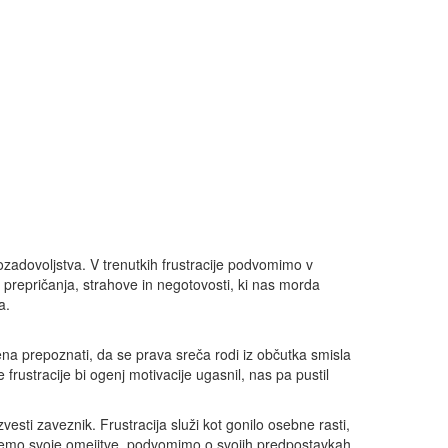
ozadovoljstva. V trenutkih frustracije podvomimo v
prepričanja, strahove in negotovosti, ki nas morda
a.
omena prepoznati, da se prava sreča rodi iz občutka smisla
 frustracije bi ogenj motivacije ugasnil, nas pa pustil
esti zaveznik. Frustracija služi kot gonilo osebne rasti,
ežemo svoje omejitve, podvomimo o svojih predpostavkah