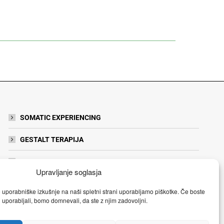
SOMATIC EXPERIENCING
GESTALT TERAPIJA
YOUTUBE KANAL
Upravljanje soglasja
POGOJI POSLOVANJA
e uporabniške izkušnje na naši spletni strani uporabljamo piškotke. Če boste
 uporabljali, bomo domnevali, da ste z njim zadovoljni.