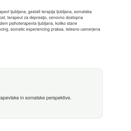
apevt ljubljana, gestalt terapija ljubljana, somatska
oznost, terapeut za depresijo, cenovno dostopna
ajdem psihoterapevta ljubljana, koliko stane
iencing, somatic experiencing praksa, telesno-usmerjena
erapevtske in somatske perspektive.