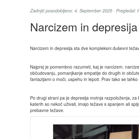
Zadnjič posodobljeno: 4. September 2025 · Pregledal:
Narcizem in depresij
Narcizem in depresija sta dve kompleksni duševni težavi
Najprej je pomembno razumeti, kaj je narcizem. narciz
občudovanju, pomanjkanje empatije do drugih in občutek
fantazijami o moči, uspehu in lepoti. Prav tako se lahko z
Po drugi strani pa je depresija motnja razpoloženja, za k
katerih so nekoč uživali, imajo težave s spanjem ali spijo
prebavne težave.