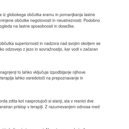
irata iz globokega občutka sramu in pomanjkanja lastne
eninjene občutke negotovosti in neustreznosti. Podobno
pogleda na lastne sposobnosti in dosežke.
občutka superiornosti in nadzora nad svojim okoljem se
ko odzovejo z jezo in sovražnostjo, kar vodi v začaran
 nagnjenji to lahko vključuje izpodbijanje njihove
 terapija lahko osredotoči na prepoznavanje in
a zdita kot nasprotujoči si stanji, sta v resnici dve
niansiran pristop v terapiji. Z razumevanjem odnosa med