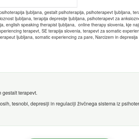
ihoterapija ljubljana, gestalt psihoterapija, psihoterapevt ljubljana, ter
sioznost ljubljana, terapija depresije ljubljana, psihoterapevt za anksi
ija, english speaking therapist ljubljana, online therapy slovenia, kje n
experiencing terapevt, SE terapija slovenia, terapevt za somatic exper
terapeut ljubljana, somatic experiencing za pare, Narcizem in depresija
 gestalt terapevt.
osih, tesnobi, depresiji in regulaciji živčnega sistema iz psihot