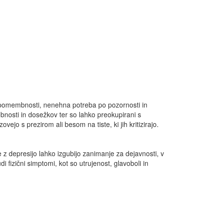
e pomembnosti, nenehna potreba po pozornosti in
bnosti in dosežkov ter so lahko preokupirani s
vejo s prezirom ali besom na tiste, ki jih kritizirajo.
je z depresijo lahko izgubijo zanimanje za dejavnosti, v
i fizični simptomi, kot so utrujenost, glavoboli in