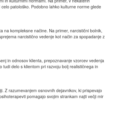
ami in kulturnimi normami. Na primer, v nekaterih
ali celo patološko. Podobno lahko kulturne norme glede
ata na kompleksne načine. Na primer, narcistični bolnik,
 sprejema narcistično vedenje kot način za spopadanje z
kušenj in odnosov klienta, prepoznavanje vzorcev vedenja
 tudi delo s klientom pri razvoju bolj realističnega in
ji. Z razumevanjem osnovnih dejavnikov, ki prispevajo
psihoterapevti pomagajo svojim strankam najti večji mir