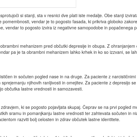
protujoči si stanji, sta v resnici dve plati iste medalje. Obe stanji izv
ne pomembnosti, vendar je to pogosto fasada, ki prikriva globoko zakor
upne, vendar to pogosto izvira iz negativne samopodobe in popačenega 
o obrambni mehanizem pred občutki depresije in obupa. Z ohranjanjem 
Vendar pa je ta obrambni mehanizem lahko krhek in ko so izzvani, se lah
.
ealističen in sočuten pogled nase in na druge. Za paciente z narcističnimi
rejemanju njihovih ranljivosti in omejitev. Za paciente z depresijo se
jo občutka lastne vrednosti in samozavesti.
dravjem, ki se pogosto pojavljata skupaj. Čeprav se na prvi pogled mord
čutkih sramu in pomanjkanju lastne vrednosti ter zahtevata sočuten in 
ntom razviti bolj celosten in zdrav občutek lastne identitete.