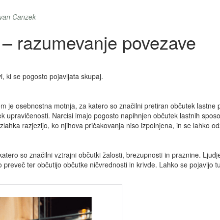
 Ivan Canzek
a – razumevanje povezave
, ki se pogosto pojavljata skupaj.
em je osebnostna motnja, za katero so značilni pretiran občutek lastn
 upravičenosti. Narcisi imajo pogosto napihnjen občutek lastnih sposo
lahka razjezijo, ko njihova pričakovanja niso izpolnjena, in se lahko odzo
atero so značilni vztrajni občutki žalosti, brezupnosti in praznine. Ljud
 preveč ter občutijo občutke ničvrednosti in krivde. Lahko se pojavijo tud