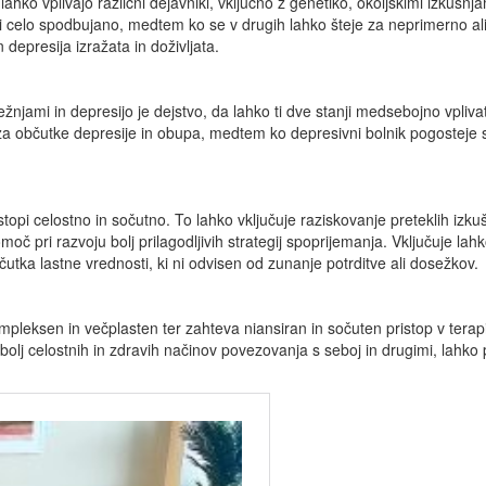
hko vplivajo različni dejavniki, vključno z genetiko, okoljskimi izkušnj
 ali celo spodbujano, medtem ko se v drugih lahko šteje za neprimerno 
 depresija izražata in doživljata.
težnjami in depresijo je dejstvo, da lahko ti dve stanji medsebojno vpliv
n za občutke depresije in obupa, medtem ko depresivni bolnik pogosteje
stopi celostno in sočutno. To lahko vključuje raziskovanje preteklih iz
č pri razvoju bolj prilagodljivih strategij spoprijemanja. Vključuje lahko
utka lastne vrednosti, ki ni odvisen od zunanje potrditve ali dosežkov.
eksen in večplasten ter zahteva niansiran in sočuten pristop v terapi
bolj celostnih in zdravih načinov povezovanja s seboj in drugimi, lahko 