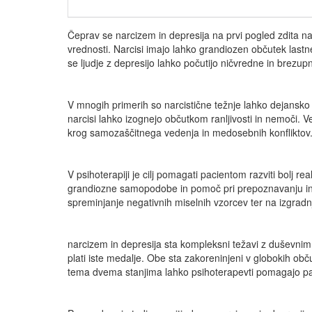
Čeprav se narcizem in depresija na prvi pogled zdita nas
vrednosti. Narcisi imajo lahko grandiozen občutek last
se ljudje z depresijo lahko počutijo ničvredne in brez
V mnogih primerih so narcistične težnje lahko dejansk
narcisi lahko izognejo občutkom ranljivosti in nemoči. 
krog samozaščitnega vedenja in medosebnih konfliktov
V psihoterapiji je cilj pomagati pacientom razviti bolj r
grandiozne samopodobe in pomoč pri prepoznavanju in sp
spreminjanje negativnih miselnih vzorcev ter na izgradn
narcizem in depresija sta kompleksni težavi z duševnim z
plati iste medalje. Obe sta zakoreninjeni v globokih ob
tema dvema stanjima lahko psihoterapevti pomagajo pacie