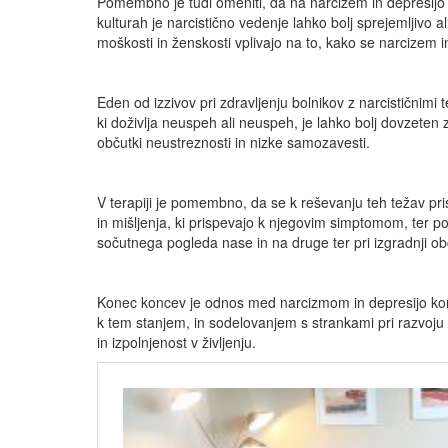
Pomembno je tudi omeniti, da na narcizem in depresijo la
kulturah je narcistično vedenje lahko bolj sprejemljivo
moškosti in ženskosti vplivajo na to, kako se narcizem in
Eden od izzivov pri zdravljenju bolnikov z narcističnimi 
ki doživlja neuspeh ali neuspeh, je lahko bolj dovzete
občutki neustreznosti in nizke samozavesti.
V terapiji je pomembno, da se k reševanju teh težav pri
in mišljenja, ki prispevajo k njegovim simptomom, ter pomo
sočutnega pogleda nase in na druge ter pri izgradnji obč
Konec koncev je odnos med narcizmom in depresijo kompl
k tem stanjem, in sodelovanjem s strankami pri razvoju 
in izpolnjenost v življenju.