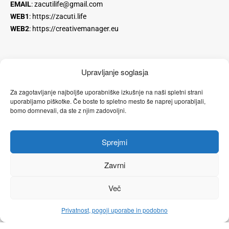
EMAIL
:
zacutilife@gmail.com
WEB1
:
https://zacuti.life
WEB2
:
https://creativemanager.eu
Upravljanje soglasja
Za zagotavljanje najboljše uporabniške izkušnje na naši spletni strani
Instagram
YouTube
Facebook stran
uporabljamo piškotke. Če boste to spletno mesto še naprej uporabljali,
bomo domnevali, da ste z njim zadovoljni.
Linkedin
Facebook profil
Sprejmi
SOMATIC EXPERIENCING
Zavrni
GESTALT TERAPIJA
Več
YOUTUBE KANAL
Privatnost, pogoji uporabe in podobno
POGOJI POSLOVANJA