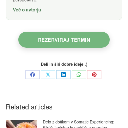
Več o avtorju
REZERVIRAJ TERMIN
Deli in širi dobre ideje :)
Share
Share
Share
Share
Share
on
on
on
on
on
Facebook
X
LinkedIn
WhatsApp
Pinterest
Related articles
Delo z dotikom v Somatic Experiencing:
Klinični pristop in praktična uporaba