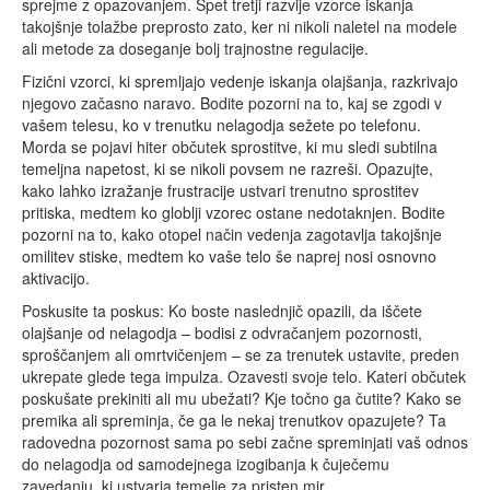
sprejme z opazovanjem. Spet tretji razvije vzorce iskanja
takojšnje tolažbe preprosto zato, ker ni nikoli naletel na modele
ali metode za doseganje bolj trajnostne regulacije.
Fizični vzorci, ki spremljajo vedenje iskanja olajšanja, razkrivajo
njegovo začasno naravo. Bodite pozorni na to, kaj se zgodi v
vašem telesu, ko v trenutku nelagodja sežete po telefonu.
Morda se pojavi hiter občutek sprostitve, ki mu sledi subtilna
temeljna napetost, ki se nikoli povsem ne razreši. Opazujte,
kako lahko izražanje frustracije ustvari trenutno sprostitev
pritiska, medtem ko globlji vzorec ostane nedotaknjen. Bodite
pozorni na to, kako otopel način vedenja zagotavlja takojšnje
omilitev stiske, medtem ko vaše telo še naprej nosi osnovno
aktivacijo.
Poskusite ta poskus: Ko boste naslednjič opazili, da iščete
olajšanje od nelagodja – bodisi z odvračanjem pozornosti,
sproščanjem ali omrtvičenjem – se za trenutek ustavite, preden
ukrepate glede tega impulza. Ozavesti svoje telo. Kateri občutek
poskušate prekiniti ali mu ubežati? Kje točno ga čutite? Kako se
premika ali spreminja, če ga le nekaj trenutkov opazujete? Ta
radovedna pozornost sama po sebi začne spreminjati vaš odnos
do nelagodja od samodejnega izogibanja k čuječemu
zavedanju, ki ustvarja temelje za pristen mir.