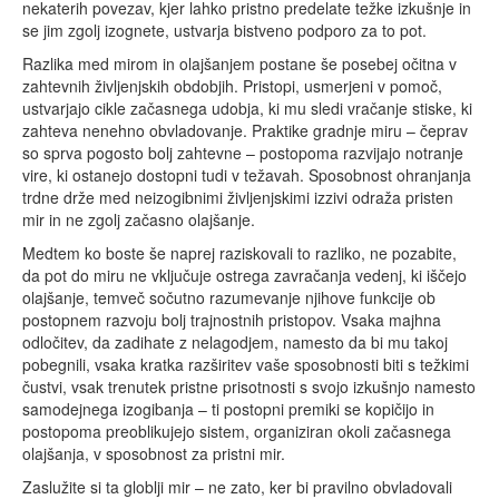
nekaterih povezav, kjer lahko pristno predelate težke izkušnje in
se jim zgolj izognete, ustvarja bistveno podporo za to pot.
Razlika med mirom in olajšanjem postane še posebej očitna v
zahtevnih življenjskih obdobjih. Pristopi, usmerjeni v pomoč,
ustvarjajo cikle začasnega udobja, ki mu sledi vračanje stiske, ki
zahteva nenehno obvladovanje. Praktike gradnje miru – čeprav
so sprva pogosto bolj zahtevne – postopoma razvijajo notranje
vire, ki ostanejo dostopni tudi v težavah. Sposobnost ohranjanja
trdne drže med neizogibnimi življenjskimi izzivi odraža pristen
mir in ne zgolj začasno olajšanje.
Medtem ko boste še naprej raziskovali to razliko, ne pozabite,
da pot do miru ne vključuje ostrega zavračanja vedenj, ki iščejo
olajšanje, temveč sočutno razumevanje njihove funkcije ob
postopnem razvoju bolj trajnostnih pristopov. Vsaka majhna
odločitev, da zadihate z nelagodjem, namesto da bi mu takoj
pobegnili, vsaka kratka razširitev vaše sposobnosti biti s težkimi
čustvi, vsak trenutek pristne prisotnosti s svojo izkušnjo namesto
samodejnega izogibanja – ti postopni premiki se kopičijo in
postopoma preoblikujejo sistem, organiziran okoli začasnega
olajšanja, v sposobnost za pristni mir.
Zaslužite si ta globlji mir – ne zato, ker bi pravilno obvladovali