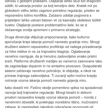
odnosu z globljimi praksami. Olajšanje lahko služi kot dragocen
oddih, ki ustvarja prostor za bolj temeljno delo. Kratek mir po
globokem vdihu lahko zagotovi potrebno regulacijo, preden se
neposredno lotimo konflikta. Začasno udobje pogovora s
prijateljem lahko ustvari bistven vir za kasnejšo obdelavo težkih
čustev. Olajšanje postane problematično šele, ko se iz
občasnega orodja spremeni v primarno strategijo.
Druga dimenzija vključuje prepoznavanje, kako kulturno
sporočanje krepi iskanje pomoči namesto gradnje miru. Mnogi
družbeni sistemi neposredno profitirajo od našega prizadevanja
za hitre rešitve in ne za trajnostno blaginjo. Oglaševanje
nenehno namiguje, da je trenutno zadovoljstvo enako pristni
sreči. Platforme družbenih medijev so namerno zasnovane tako,
da zagotavljajo dopamin in ne smiselno povezavo. Gospodarski
sistemi zahtevajo nenehno potrošnjo, ki obljublja, a nikoli ne
prinese trajnega zadovoljstva. Ti zunanji vplivi močno krepijo
notranje vzorce iskanja pomoči namesto gojenja miru.
kako doseči mir. Fizično okolje pomembno vpliva na sposobnost
razvoja bolj trajnostne regulacije. Mnogi bivalni in delovni
prostori nezavedno krepijo vzorce iskanja pomoči – morda z
nenehnimi obvestili, ki prekinjajo morebitno tišino, možnostmi
zabave, ki zagotavljajo takojšnjo odvračanje pozornosti od