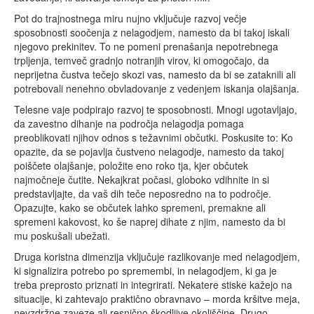
Pot do trajnostnega miru nujno vključuje razvoj večje
sposobnosti soočenja z nelagodjem, namesto da bi takoj iskali
njegovo prekinitev. To ne pomeni prenašanja nepotrebnega
trpljenja, temveč gradnjo notranjih virov, ki omogočajo, da
neprijetna čustva tečejo skozi vas, namesto da bi se zataknili ali
potrebovali nenehno obvladovanje z vedenjem iskanja olajšanja.
Telesne vaje podpirajo razvoj te sposobnosti. Mnogi ugotavljajo,
da zavestno dihanje na področja nelagodja pomaga
preoblikovati njihov odnos s težavnimi občutki. Poskusite to: Ko
opazite, da se pojavlja čustveno nelagodje, namesto da takoj
poiščete olajšanje, položite eno roko tja, kjer občutek
najmočneje čutite. Nekajkrat počasi, globoko vdihnite in si
predstavljajte, da vaš dih teče neposredno na to področje.
Opazujte, kako se občutek lahko spremeni, premakne ali
spremeni kakovost, ko še naprej dihate z njim, namesto da bi
mu poskušali ubežati.
Druga koristna dimenzija vključuje razlikovanje med nelagodjem,
ki signalizira potrebo po spremembi, in nelagodjem, ki ga je
treba preprosto priznati in integrirati. Nekatere stiske kažejo na
situacije, ki zahtevajo praktično obravnavo – morda kršitve meja,
nevzdržne zaveze ali resnično škodljive okoliščine. Drugo