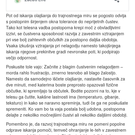
Pot od iskanja olajšanja do trajnostnega miru se pogosto odvija
s postopnim širjenjem okna tolerance do neprijetnih čustev.
Tako kot telesna vadba postopoma krepi moč z obvladljivimi
izzivi, se čustvena sposobnost razvija z zavestnim vztrajanjem
pri vse bolj zahtevnih občutkih za postopno daljša obdobja.
Vsaka izkušnja vztrajanja pri nelagodju namesto takojšnjega
iskanja njegove prekinitve gradi nevronske poti, ki podpirajo
večjo odpornost.
Poskusite tole vajo: Začnite z blagim čustvenim nelagodjem –
morda rahlo frustracijo, zmerno tesnobo ali blago žalostjo.
Namesto da samodejno iščete olajšanje, nastavite časovnik za
dve minuti, med katerima boste preprosto opazovali fizične
občutke, ki spremljajo ta občutek. Bodite pozorni na to, kje v
telesu ga čutite, kakšne lastnosti ima (temperaturo, gibanje,
teksturo) in kako se naravno spreminja, tudi če ga ne poskušate
spremeniti. Ko vam bo ta vaja postala bolj udobna, postopoma
delajte z nekoliko močnejšimi čustvi ali nekoliko daljšimi obdobji.
Pomembno je, da razvoj trajnostnega miru ne pomeni popolne
odprave iskanja pomoči, temveč ohranjanje le-teh v zavestnem