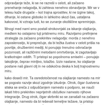
odpravljanje teže, ki se ne razreši v celoti, ali začasno
prenehanje nelagodja, ki zahteva nenehno obnavljanje. Mir se v
telesu kaže drugače – kot trajna sprostitev, ki ne izgine takoj,
dihanje, ki ostane globoko in lahkotno skozi čas, ustaljena
kakovost, ki vztraja tudi, ko se zunanje okoliščine spreminjajo.
Mnogi med nami smo postali strokovnjaki za iskanje olajšanja,
medtem ko ostajamo tuji pristnemu miru. Razvijamo prefinjene
strategije za začasno prekinitev nelagodja: morda z nenehno
zaposlenostjo, ki preprečuje, da bi težka čustva v celoti prišla na
površje, družbenimi mediji, ki ponujajo trenutno odvračanje
pozornosti, ali različnimi metodami omrtvičenja, ki zagotavljajo
kratkotrajen oddih. Ti pristopi so popolnoma smiselni – ponujajo
takojšnje, čeprav minljivo, tolažbo. Izziv nastane, ko olajšanje
postane naš glavni cilj in ne odskočna deska k bolj trajnostnemu
miru.
kako doseči mir. Ta osredotočenost na olajšanje namesto na mir
se pogosto razvije skozi zgodnje izkušnje. Otrok, čigar čustvena
stiska se sreča z odpuščanjem namesto s podporo, se nauči
iskati hitro prekinitev neprijetnih občutkov namesto njihove
integracije. Drug otrok, čigar skrbniki so se zanašali na začasno
olajšanje, namesto da bi reševali temeljne težave, ta pristop