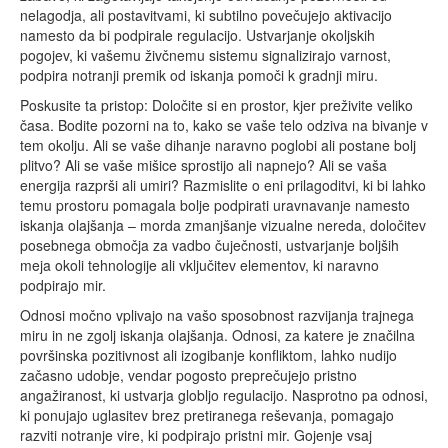
nelagodja, ali postavitvami, ki subtilno povečujejo aktivacijo
namesto da bi podpirale regulacijo. Ustvarjanje okoljskih
pogojev, ki vašemu živčnemu sistemu signalizirajo varnost,
podpira notranji premik od iskanja pomoči k gradnji miru.
Poskusite ta pristop: Določite si en prostor, kjer preživite veliko
časa. Bodite pozorni na to, kako se vaše telo odziva na bivanje v
tem okolju. Ali se vaše dihanje naravno poglobi ali postane bolj
plitvo? Ali se vaše mišice sprostijo ali napnejo? Ali se vaša
energija razprši ali umiri? Razmislite o eni prilagoditvi, ki bi lahko
temu prostoru pomagala bolje podpirati uravnavanje namesto
iskanja olajšanja – morda zmanjšanje vizualne nereda, določitev
posebnega območja za vadbo čuječnosti, ustvarjanje boljših
meja okoli tehnologije ali vključitev elementov, ki naravno
podpirajo mir.
Odnosi močno vplivajo na vašo sposobnost razvijanja trajnega
miru in ne zgolj iskanja olajšanja. Odnosi, za katere je značilna
površinska pozitivnost ali izogibanje konfliktom, lahko nudijo
začasno udobje, vendar pogosto preprečujejo pristno
angažiranost, ki ustvarja globljo regulacijo. Nasprotno pa odnosi,
ki ponujajo uglasitev brez pretiranega reševanja, pomagajo
razviti notranje vire, ki podpirajo pristni mir. Gojenje vsaj