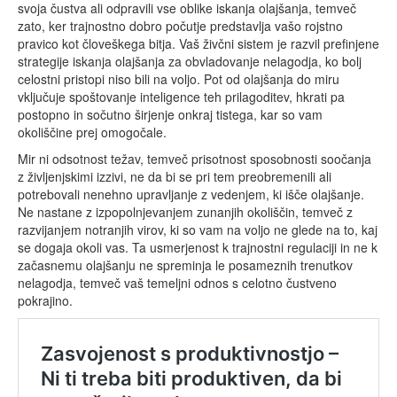
svoja čustva ali odpravili vse oblike iskanja olajšanja, temveč
zato, ker trajnostno dobro počutje predstavlja vašo rojstno
pravico kot človeškega bitja. Vaš živčni sistem je razvil prefinjene
strategije iskanja olajšanja za obvladovanje nelagodja, ko bolj
celostni pristopi niso bili na voljo. Pot od olajšanja do miru
vključuje spoštovanje inteligence teh prilagoditev, hkrati pa
postopno in sočutno širjenje onkraj tistega, kar so vam
okoliščine prej omogočale.
Mir ni odsotnost težav, temveč prisotnost sposobnosti soočanja
z življenjskimi izzivi, ne da bi se pri tem preobremenili ali
potrebovali nenehno upravljanje z vedenjem, ki išče olajšanje.
Ne nastane z izpopolnjevanjem zunanjih okoliščin, temveč z
razvijanjem notranjih virov, ki so vam na voljo ne glede na to, kaj
se dogaja okoli vas. Ta usmerjenost k trajnostni regulaciji in ne k
začasnemu olajšanju ne spreminja le posameznih trenutkov
nelagodja, temveč vaš temeljni odnos s celotno čustveno
pokrajino.