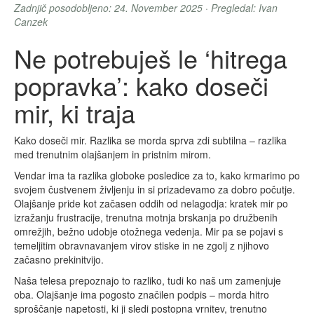
Zadnjič posodobljeno: 24. November 2025 · Pregledal: Ivan
Canzek
Ne potrebuješ le ‘hitrega
popravka’: kako doseči
mir, ki traja
Kako doseči mir. Razlika se morda sprva zdi subtilna – razlika
med trenutnim olajšanjem in pristnim mirom.
Vendar ima ta razlika globoke posledice za to, kako krmarimo po
svojem čustvenem življenju in si prizadevamo za dobro počutje.
Olajšanje pride kot začasen oddih od nelagodja: kratek mir po
izražanju frustracije, trenutna motnja brskanja po družbenih
omrežjih, bežno udobje otožnega vedenja. Mir pa se pojavi s
temeljitim obravnavanjem virov stiske in ne zgolj z njihovo
začasno prekinitvijo.
Naša telesa prepoznajo to razliko, tudi ko naš um zamenjuje
oba. Olajšanje ima pogosto značilen podpis – morda hitro
sproščanje napetosti, ki ji sledi postopna vrnitev, trenutno