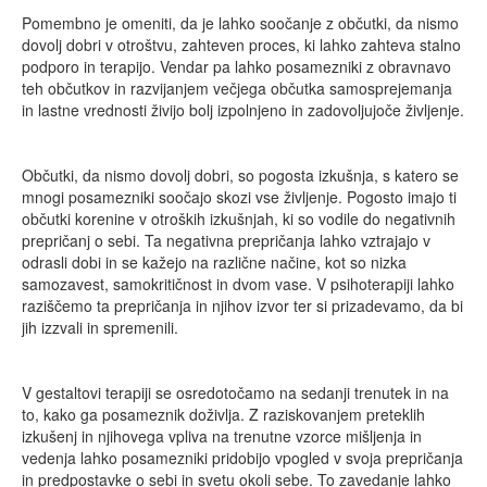
Pomembno je omeniti, da je lahko soočanje z občutki, da nismo
dovolj dobri v otroštvu, zahteven proces, ki lahko zahteva stalno
podporo in terapijo. Vendar pa lahko posamezniki z obravnavo
teh občutkov in razvijanjem večjega občutka samosprejemanja
in lastne vrednosti živijo bolj izpolnjeno in zadovoljujoče življenje.
Občutki, da nismo dovolj dobri, so pogosta izkušnja, s katero se
mnogi posamezniki soočajo skozi vse življenje. Pogosto imajo ti
občutki korenine v otroških izkušnjah, ki so vodile do negativnih
prepričanj o sebi. Ta negativna prepričanja lahko vztrajajo v
odrasli dobi in se kažejo na različne načine, kot so nizka
samozavest, samokritičnost in dvom vase. V psihoterapiji lahko
raziščemo ta prepričanja in njihov izvor ter si prizadevamo, da bi
jih izzvali in spremenili.
V gestaltovi terapiji se osredotočamo na sedanji trenutek in na
to, kako ga posameznik doživlja. Z raziskovanjem preteklih
izkušenj in njihovega vpliva na trenutne vzorce mišljenja in
vedenja lahko posamezniki pridobijo vpogled v svoja prepričanja
in predpostavke o sebi in svetu okoli sebe. To zavedanje lahko