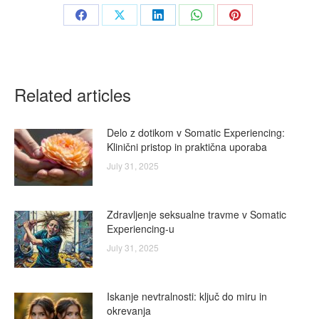
Share
Share
Share
Share
Share
on
on
on
on
on
Facebook
X
LinkedIn
WhatsApp
Pinterest
Related articles
Delo z dotikom v Somatic Experiencing:
Klinični pristop in praktična uporaba
July 31, 2025
Zdravljenje seksualne travme v Somatic
Experiencing-u
July 31, 2025
Iskanje nevtralnosti: ključ do miru in
okrevanja