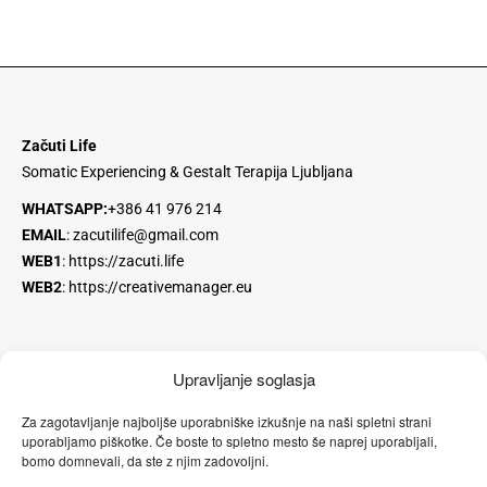
Začuti Life
Somatic Experiencing & Gestalt Terapija Ljubljana
WHATSAPP:
+386 41 976 214
EMAIL
:
zacutilife@gmail.com
WEB1
:
https://zacuti.life
WEB2
:
https://creativemanager.eu
Upravljanje soglasja
Za zagotavljanje najboljše uporabniške izkušnje na naši spletni strani
Instagram
YouTube
Facebook stran
uporabljamo piškotke. Če boste to spletno mesto še naprej uporabljali,
bomo domnevali, da ste z njim zadovoljni.
Linkedin
Facebook profil