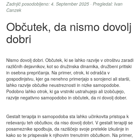
Zadnjič posodobljeno: 4. September 2025 · Pregledal: Ivan
Canzek
Občutek, da nismo dovolj
dobri
Nismo dovolj dobri. Občutek, ki se lahko razvije v otroštvu zaradi
različnih dejavnikov, kot so družinska dinamika, družbeni pritiski
in osebna prepričanja. Na primer, otrok, ki odrašča v
gospodinjstvu, kjer ga nenehno primerjajo s sorojenci ali starši,
lahko razvije občutke neustreznosti in nizke samopodobe.
Podobno lahko otrok, ki ga vrstniki ustrahujejo ali izobčujejo,
razvije negativno samopodobo in občutek, da ni dovolj dober.
Gestalt terapija in samopodoba sta lahko učinkovita pristopa k
reševanju teh občutkov, da niso dovolj dobri. V gestalt terapiji se
posameznike spodbuja, da raziščejo svoje pretekle izkušnje in
kako so te prispevale k njihovim trenutnim občutkom. Na primer,