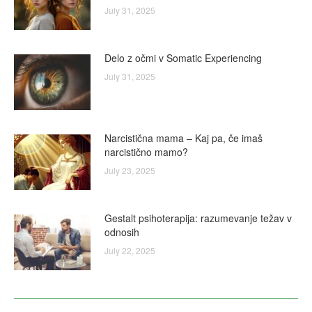
July 31, 2025
Delo z očmi v Somatic Experiencing
July 31, 2025
Narcistična mama – Kaj pa, če imaš
narcistično mamo?
July 23, 2025
Gestalt psihoterapija: razumevanje težav v
odnosih
July 22, 2025