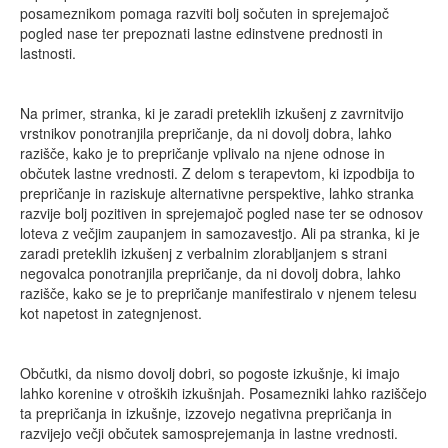
posameznikom pomaga razviti bolj sočuten in sprejemajoč
pogled nase ter prepoznati lastne edinstvene prednosti in
lastnosti.
Na primer, stranka, ki je zaradi preteklih izkušenj z zavrnitvijo
vrstnikov ponotranjila prepričanje, da ni dovolj dobra, lahko
razišče, kako je to prepričanje vplivalo na njene odnose in
občutek lastne vrednosti. Z delom s terapevtom, ki izpodbija to
prepričanje in raziskuje alternativne perspektive, lahko stranka
razvije bolj pozitiven in sprejemajoč pogled nase ter se odnosov
loteva z večjim zaupanjem in samozavestjo. Ali pa stranka, ki je
zaradi preteklih izkušenj z verbalnim zlorabljanjem s strani
negovalca ponotranjila prepričanje, da ni dovolj dobra, lahko
razišče, kako se je to prepričanje manifestiralo v njenem telesu
kot napetost in zategnjenost.
Občutki, da nismo dovolj dobri, so pogoste izkušnje, ki imajo
lahko korenine v otroških izkušnjah. Posamezniki lahko raziščejo
ta prepričanja in izkušnje, izzovejo negativna prepričanja in
razvijejo večji občutek samosprejemanja in lastne vrednosti.