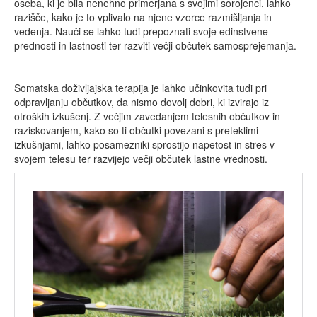
oseba, ki je bila nenehno primerjana s svojimi sorojenci, lahko
razišče, kako je to vplivalo na njene vzorce razmišljanja in
vedenja. Nauči se lahko tudi prepoznati svoje edinstvene
prednosti in lastnosti ter razviti večji občutek samosprejemanja.
Somatska doživljajska terapija je lahko učinkovita tudi pri
odpravljanju občutkov, da nismo dovolj dobri, ki izvirajo iz
otroških izkušenj. Z večjim zavedanjem telesnih občutkov in
raziskovanjem, kako so ti občutki povezani s preteklimi
izkušnjami, lahko posamezniki sprostijo napetost in stres v
svojem telesu ter razvijejo večji občutek lastne vrednosti.