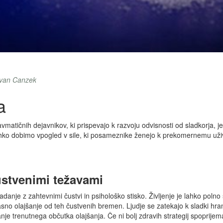
 Ivan Canzek
a
ravmatičnih dejavnikov, ki prispevajo k razvoju odvisnosti od sladkorj
ahko dobimo vpogled v sile, ki posameznike ženejo k prekomernemu uživ
stvenimi težavami
nje z zahtevnimi čustvi in psihološko stisko. Življenje je lahko polno 
asno olajšanje od teh čustvenih bremen. Ljudje se zatekajo k sladki hran
nje trenutnega občutka olajšanja. Če ni bolj zdravih strategij spoprijem