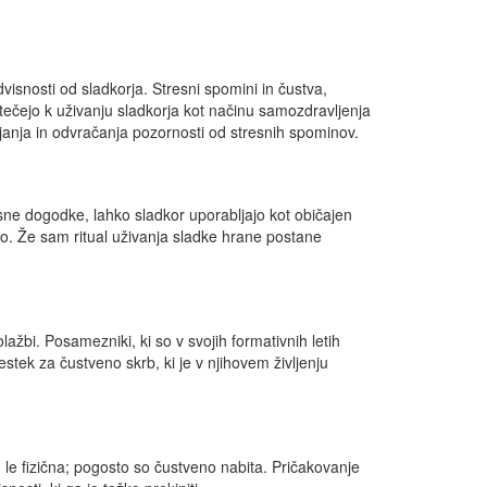
visnosti od sladkorja. Stresni spomini in čustva,
tečejo k uživanju sladkorja kot načinu samozdravljenja
irjanja in odvračanja pozornosti od stresnih spominov.
esne dogodke, lahko sladkor uporabljajo kot običajen
ijo. Že sam ritual uživanja sladke hrane postane
žbi. Posamezniki, ki so v svojih formativnih letih
tek za čustveno skrb, ki je v njihovem življenju
o le fizična; pogosto so čustveno nabita. Pričakovanje