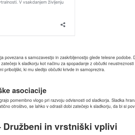
a povezana s samozavestjo in zaskrbljenostjo glede telesne podobe. Dr
zatečejo k sladkorju kot načinu za spopadanje z občutki neustreznosti 
 priboljški, ki mu sledijo občutki krivde in samoprezira.
ške asociacije
o igrajo pomembno vlogo pri razvoju odvisnosti od sladkorja. Sladka hra
atično otroštvo, se lahko v odrasli dobi zatečejo k sladkorju, da bi si po
Družbeni in vrstniški vplivi