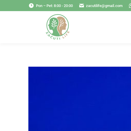
Pon – Pet: 8:00 - 20:00
zacutilife@gmail.com