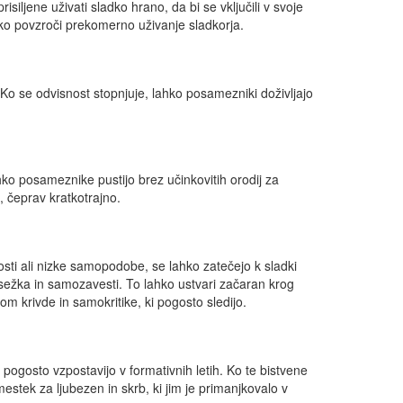
siljene uživati sladko hrano, da bi se vključili v svoje
ahko povzroči prekomerno uživanje sladkorja.
 Ko se odvisnost stopnjuje, lahko posamezniki doživljajo
ahko posameznike pustijo brez učinkovitih orodij za
, čeprav kratkotrajno.
sti ali nizke samopodobe, se lahko zatečejo k sladki
osežka in samozavesti. To lahko ustvari začaran krog
m krivde in samokritike, ki pogosto sledijo.
 pogosto vzpostavijo v formativnih letih. Ko te bistvene
stek za ljubezen in skrb, ki jim je primanjkovalo v