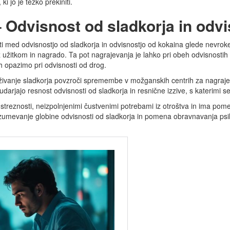
i jo je težko prekiniti.
 Odvisnost od sladkorja in odv
 med odvisnostjo od sladkorja in odvisnostjo od kokaina glede nevrok
žitkom in nagrado. Ta pot nagrajevanja je lahko pri obeh odvisnostih 
jih opazimo pri odvisnosti od drog.
ivanje sladkorja povzroči spremembe v možganskih centrih za nagrajevan
darjajo resnost odvisnosti od sladkorja in resnične izzive, s katerimi 
streznosti, neizpolnjenimi čustvenimi potrebami iz otroštva in ima po
mevanje globine odvisnosti od sladkorja in pomena obravnavanja psiho