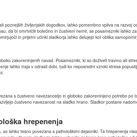
 ali poznejših življenjskih dogodkov, lahko pomembno vpliva na razvoj od
, da bi omrtvičili bolečino in čustveni nemir, se posamezniki lahko za
mirjujoči in prijetni učinki sladkorja lahko delujejo kot oblika samopom
oboko zakoreninjenih navad. Posamezniki, ki so doživeli travmo ali str
nje lahko traja v odrasli dobi, tudi ko neposredni vzroki stresa popust
i.
vezana s čustveno navezanostjo in globoko zakoreninjeno potrebo po tola
razvijejo čustveno navezanost na sladko hrano. Sladkor postane nadomes
ološka hrepenenja
rja, so lahko tesno povezana s psihološkimi dejavniki. Ta hrepenenja nis