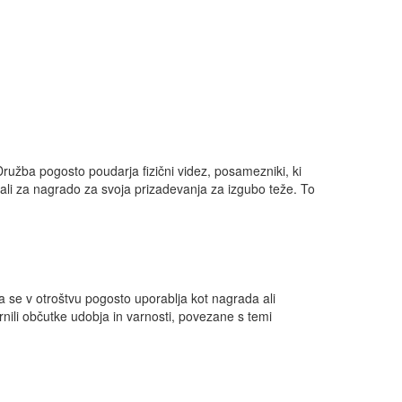
užba pogosto poudarja fizični videz, posamezniki, ki
ali za nagrado za svoja prizadevanja za izgubo teže. To
na se v otroštvu pogosto uporablja kot nagrada ali
vrnili občutke udobja in varnosti, povezane s temi