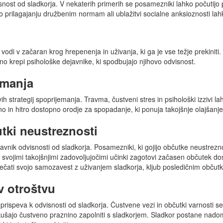
snost od sladkorja. V nekaterih primerih se posamezniki lahko počutijo pri
 po prilagajanju družbenim normam ali ublažitvi socialne anksioznosti l
odi v začaran krog hrepenenja in uživanja, ki ga je vse težje prekiniti.
no krepi psihološke dejavnike, ki spodbujajo njihovo odvisnost.
emanja
h strategij spoprijemanja. Travma, čustveni stres in psihološki izzivi l
o in hitro dostopno orodje za spopadanje, ki ponuja takojšnje olajšanje
tki neustreznosti
nik odvisnosti od sladkorja. Posamezniki, ki gojijo občutke neustrezno
 s svojimi takojšnjimi zadovoljujočimi učinki zagotovi začasen občutek d
čati svojo samozavest z uživanjem sladkorja, kljub posledičnim občutko
v otroštvu
prispeva k odvisnosti od sladkorja. Čustvene vezi in občutki varnosti se
ušajo čustveno praznino zapolniti s sladkorjem. Sladkor postane nadome