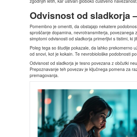
zgodnjih letih, kar ustvari globoko čustveno navezanost, k
Odvisnost od sladkorja –
Pomembno je omeniti, da obstajajo nekatere podobnosti
sproščanje dopamina, nevrotransmiterja, povezanega z u
simptomi odvisnosti od sladkorja primerljivi s tistimi, ki 
Poleg tega so študije pokazale, da lahko prekomerno už
od snovi, kot je kokain. Te nevrobiološke podobnosti pou
Odvisnost od sladkorja je tesno povezana z občutki neu
Prepoznavanje teh povezav je ključnega pomena za razu
premagovanja.