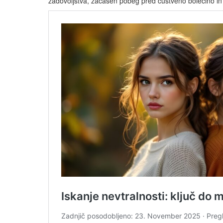
zadovoljstva, začasen pobeg pred čustveno bolečino in n