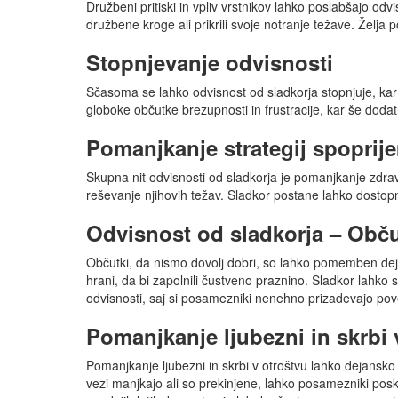
Družbeni pritiski in vpliv vrstnikov lahko poslabšajo odvi
družbene kroge ali prikrili svoje notranje težave. Želja
Stopnjevanje odvisnosti
Sčasoma se lahko odvisnost od sladkorja stopnjuje, kar v
globoke občutke brezupnosti in frustracije, kar še dodat
Pomanjkanje strategij spoprij
Skupna nit odvisnosti od sladkorja je pomanjkanje zdravi
reševanje njihovih težav. Sladkor postane lahko dostopn
Odvisnost od sladkorja – Obču
Občutki, da nismo dovolj dobri, so lahko pomemben dejav
hrani, da bi zapolnili čustveno praznino. Sladkor lahko
odvisnosti, saj si posamezniki nenehno prizadevajo pove
Pomanjkanje ljubezni in skrbi 
Pomanjkanje ljubezni in skrbi v otroštvu lahko dejansko 
vezi manjkajo ali so prekinjene, lahko posamezniki posk