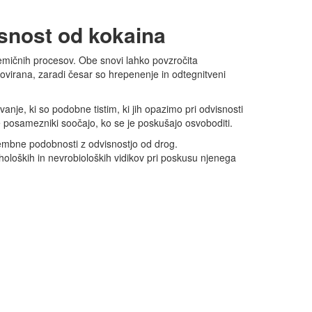
isnost od kokaina
emičnih procesov. Obe snovi lahko povzročita
ovirana, zaradi česar so hrepenenje in odtegnitveni
je, ki so podobne tistim, ki jih opazimo pri odvisnosti
se posamezniki soočajo, ko se je poskušajo osvoboditi.
membne podobnosti z odvisnostjo od drog.
loških in nevrobioloških vidikov pri poskusu njenega