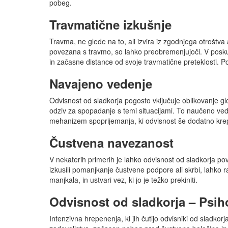
pobeg.
Travmatične izkušnje
Travma, ne glede na to, ali izvira iz zgodnjega otroštva
povezana s travmo, so lahko preobremenjujoči. V poskusu
in začasne distance od svoje travmatične preteklosti. Po
Navajeno vedenje
Odvisnost od sladkorja pogosto vključuje oblikovanje gl
odziv za spopadanje s temi situacijami. To naučeno vede
mehanizem spoprijemanja, ki odvisnost še dodatno krep
Čustvena navezanost
V nekaterih primerih je lahko odvisnost od sladkorja po
izkusili pomanjkanje čustvene podpore ali skrbi, lahko 
manjkala, in ustvari vez, ki jo je težko prekiniti.
Odvisnost od sladkorja – Psih
Intenzivna hrepenenja, ki jih čutijo odvisniki od sladko