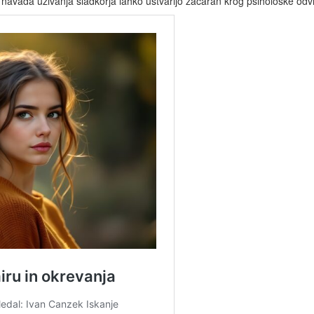
avada uživanja sladkorja lahko ustvarijo začaran krog psihološke odvisno