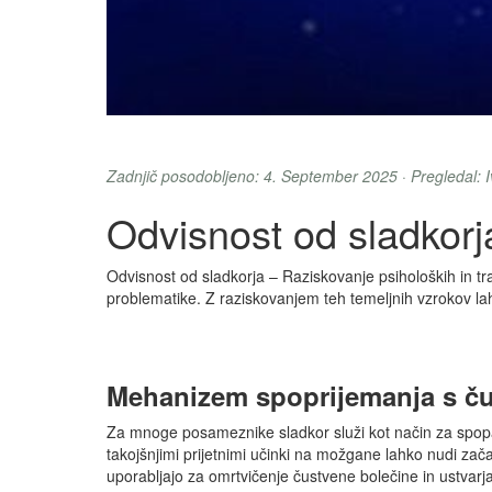
Zadnjič posodobljeno: 4. September 2025 · Pregledal:
Odvisnost od sladkorj
Odvisnost od sladkorja – Raziskovanje psiholoških in t
problematike. Z raziskovanjem teh temeljnih vzrokov l
Mehanizem spoprijemanja s ču
Za mnoge posameznike sladkor služi kot način za spopada
takojšnjimi prijetnimi učinki na možgane lahko nudi zač
uporabljajo za omrtvičenje čustvene bolečine in ustvarja