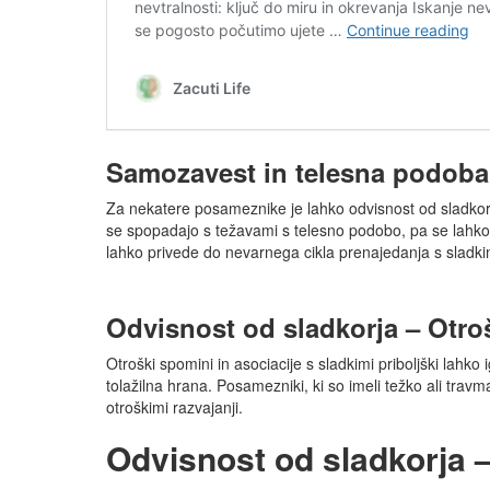
Samozavest in telesna podoba
Za nekatere posameznike je lahko odvisnost od sladkorj
se spopadajo s težavami s telesno podobo, pa se lahko 
lahko privede do nevarnega cikla prenajedanja s sladkimi
Odvisnost od sladkorja – Otro
Otroški spomini in asociacije s sladkimi priboljški lahk
tolažilna hrana. Posamezniki, ki so imeli težko ali travm
otroškimi razvajanji.
Odvisnost od sladkorja – 