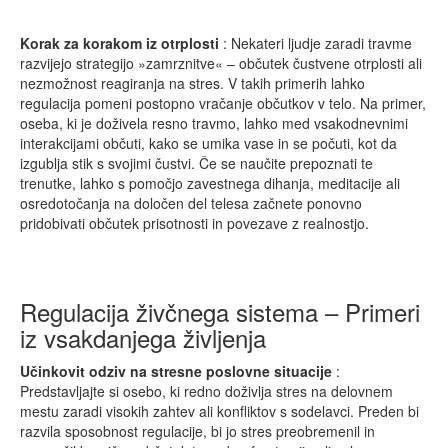
Korak za korakom iz otrplosti
: Nekateri ljudje zaradi travme
razvijejo strategijo »zamrznitve« – občutek čustvene otrplosti ali
nezmožnost reagiranja na stres. V takih primerih lahko
regulacija pomeni postopno vračanje občutkov v telo. Na primer,
oseba, ki je doživela resno travmo, lahko med vsakodnevnimi
interakcijami občuti, kako se umika vase in se počuti, kot da
izgublja stik s svojimi čustvi. Če se naučite prepoznati te
trenutke, lahko s pomočjo zavestnega dihanja, meditacije ali
osredotočanja na določen del telesa začnete ponovno
pridobivati občutek prisotnosti in povezave z realnostjo.
Regulacija živčnega sistema – Primeri
iz vsakdanjega življenja
Učinkovit odziv na stresne poslovne situacije
:
Predstavljajte si osebo, ki redno doživlja stres na delovnem
mestu zaradi visokih zahtev ali konfliktov s sodelavci. Preden bi
razvila sposobnost regulacije, bi jo stres preobremenil in