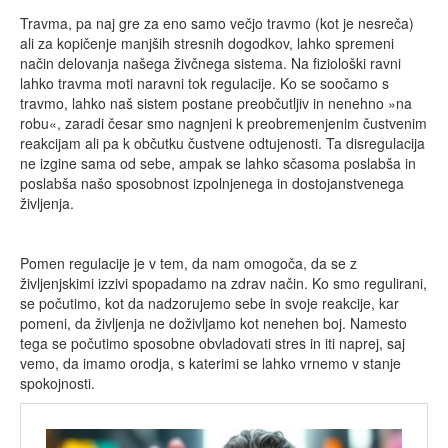
Travma, pa naj gre za eno samo večjo travmo (kot je nesreča)
ali za kopičenje manjših stresnih dogodkov, lahko spremeni
način delovanja našega živčnega sistema. Na fiziološki ravni
lahko travma moti naravni tok regulacije. Ko se soočamo s
travmo, lahko naš sistem postane preobčutljiv in nenehno »na
robu«, zaradi česar smo nagnjeni k preobremenjenim čustvenim
reakcijam ali pa k občutku čustvene odtujenosti. Ta disregulacija
ne izgine sama od sebe, ampak se lahko sčasoma poslabša in
poslabša našo sposobnost izpolnjenega in dostojanstvenega
življenja.
Pomen regulacije je v tem, da nam omogoča, da se z
življenjskimi izzivi spopadamo na zdrav način. Ko smo regulirani,
se počutimo, kot da nadzorujemo sebe in svoje reakcije, kar
pomeni, da življenja ne doživljamo kot nenehen boj. Namesto
tega se počutimo sposobne obvladovati stres in iti naprej, saj
vemo, da imamo orodja, s katerimi se lahko vrnemo v stanje
spokojnosti.