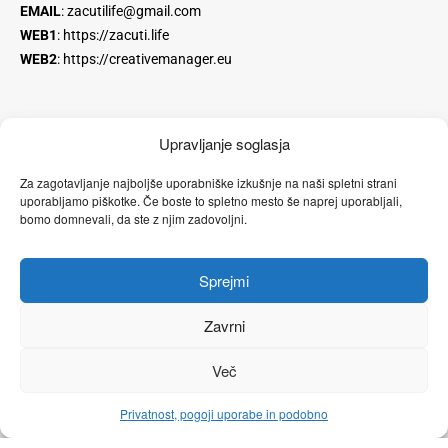
EMAIL
:
zacutilife@gmail.com
WEB1
:
https://zacuti.life
WEB2
:
https://creativemanager.eu
Upravljanje soglasja
Za zagotavljanje najboljše uporabniške izkušnje na naši spletni strani
Instagram
YouTube
Facebook stran
uporabljamo piškotke. Če boste to spletno mesto še naprej uporabljali,
bomo domnevali, da ste z njim zadovoljni.
Linkedin
Facebook profil
Sprejmi
SOMATIC EXPERIENCING
Zavrni
GESTALT TERAPIJA
Več
YOUTUBE KANAL
Privatnost, pogoji uporabe in podobno
POGOJI POSLOVANJA