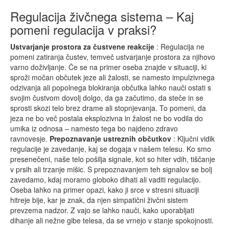
Regulacija živčnega sistema – Kaj
pomeni regulacija v praksi?
Ustvarjanje prostora za čustvene reakcije
: Regulacija ne
pomeni zatiranja čustev, temveč ustvarjanje prostora za njihovo
varno doživljanje. Če se na primer oseba znajde v situaciji, ki
sproži močan občutek jeze ali žalosti, se namesto impulzivnega
odzivanja ali popolnega blokiranja občutka lahko nauči ostati s
svojim čustvom dovolj dolgo, da ga začutimo, da steče in se
sprosti skozi telo brez drame ali stopnjevanja. To pomeni, da
jeza ne bo več postala eksplozivna in žalost ne bo vodila do
umika iz odnosa – namesto tega bo najdeno zdravo
ravnovesje.
Prepoznavanje ustreznih občutkov
: Ključni vidik
regulacije je zavedanje, kaj se dogaja v našem telesu. Ko smo
presenečeni, naše telo pošilja signale, kot so hiter vdih, tiščanje
v prsih ali trzanje mišic. S prepoznavanjem teh signalov se bolj
zavedamo, kdaj moramo globoko dihati ali vaditi regulacijo.
Oseba lahko na primer opazi, kako ji srce v stresni situaciji
hitreje bije, kar je znak, da njen simpatični živčni sistem
prevzema nadzor. Z vajo se lahko nauči, kako uporabljati
dihanje ali nežne gibe telesa, da se vrnejo v stanje spokojnosti.