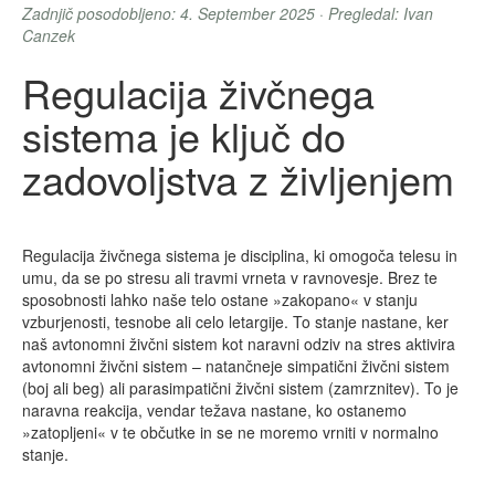
Zadnjič posodobljeno: 4. September 2025 · Pregledal: Ivan
Canzek
Regulacija živčnega
sistema je ključ do
zadovoljstva z življenjem
Regulacija živčnega sistema je disciplina, ki omogoča telesu in
umu, da se po stresu ali travmi vrneta v ravnovesje. Brez te
sposobnosti lahko naše telo ostane »zakopano« v stanju
vzburjenosti, tesnobe ali celo letargije. To stanje nastane, ker
naš avtonomni živčni sistem kot naravni odziv na stres aktivira
avtonomni živčni sistem – natančneje simpatični živčni sistem
(boj ali beg) ali parasimpatični živčni sistem (zamrznitev). To je
naravna reakcija, vendar težava nastane, ko ostanemo
»zatopljeni« v te občutke in se ne moremo vrniti v normalno
stanje.