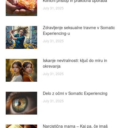
Klinični pristop in praktična uporaba
July 31, 2025
Zdravljenje seksualne travme v Somatic
Experiencing-u
July 31, 2025
Iskanje nevtralnosti: ključ do miru in
okrevanja
July 31, 2025
Delo z očmi v Somatic Experiencing
July 31, 2025
Narcistična mama – Kaj pa, če imaš