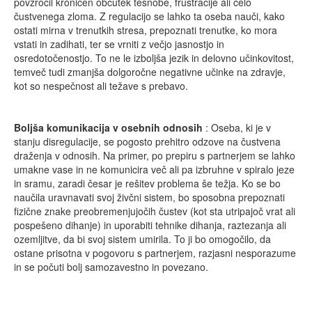
povzročil kroničen občutek tesnobe, frustracije ali celo
čustvenega zloma. Z regulacijo se lahko ta oseba nauči, kako
ostati mirna v trenutkih stresa, prepoznati trenutke, ko mora
vstati in zadihati, ter se vrniti z večjo jasnostjo in
osredotočenostjo. To ne le izboljša jezik in delovno učinkovitost,
temveč tudi zmanjša dolgoročne negativne učinke na zdravje,
kot so nespečnost ali težave s prebavo.
Boljša komunikacija v osebnih odnosih
: Oseba, ki je v
stanju disregulacije, se pogosto prehitro odzove na čustvena
draženja v odnosih. Na primer, po prepiru s partnerjem se lahko
umakne vase in ne komunicira več ali pa izbruhne v spiralo jeze
in sramu, zaradi česar je rešitev problema še težja. Ko se bo
naučila uravnavati svoj živčni sistem, bo sposobna prepoznati
fizične znake preobremenjujočih čustev (kot sta utripajoč vrat ali
pospešeno dihanje) in uporabiti tehnike dihanja, raztezanja ali
ozemljitve, da bi svoj sistem umirila. To ji bo omogočilo, da
ostane prisotna v pogovoru s partnerjem, razjasni nesporazume
in se počuti bolj samozavestno in povezano.