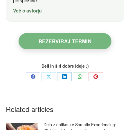
perspektive.
Več o avtorju
REZERVIRAJ TERMIN
Deli in širi dobre ideje :)
Share
Share
Share
Share
Share
on
on
on
on
on
Facebook
X
LinkedIn
WhatsApp
Pinterest
Related articles
Delo z dotikom v Somatic Experiencing: