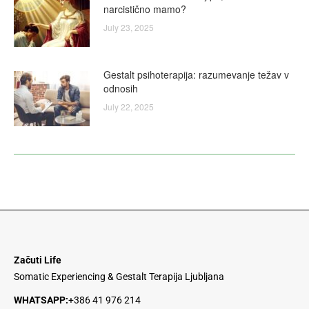
narcistično mamo?
July 23, 2025
Gestalt psihoterapija: razumevanje težav v
odnosih
July 22, 2025
Začuti Life
Somatic Experiencing & Gestalt Terapija Ljubljana
WHATSAPP:
+386 41 976 214