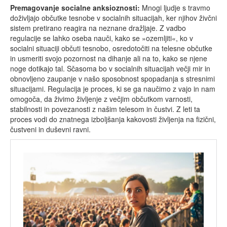
Premagovanje socialne anksioznosti:
Mnogi ljudje s travmo
doživljajo občutke tesnobe v socialnih situacijah, ker njihov živčni
sistem pretirano reagira na neznane dražljaje. Z vadbo
regulacije se lahko oseba nauči, kako se »ozemljiti«, ko v
socialni situaciji občuti tesnobo, osredotočiti na telesne občutke
in usmeriti svojo pozornost na dihanje ali na to, kako se njene
noge dotikajo tal. Sčasoma bo v socialnih situacijah večji mir in
obnovljeno zaupanje v našo sposobnost spopadanja s stresnimi
situacijami. Regulacija je proces, ki se ga naučimo z vajo in nam
omogoča, da živimo življenje z večjim občutkom varnosti,
stabilnosti in povezanosti z našim telesom in čustvi. Z leti ta
proces vodi do znatnega izboljšanja kakovosti življenja na fizični,
čustveni in duševni ravni.